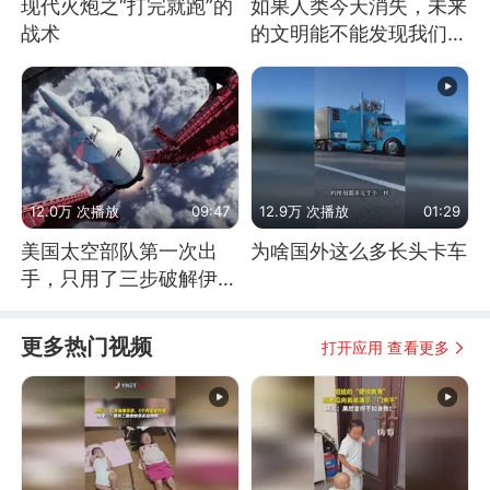
现代火炮之“打完就跑”的
如果人类今天消失，未来
战术
的文明能不能发现我们存
在过？
12.0万 次播放
09:47
12.9万 次播放
01:29
美国太空部队第一次出
为啥国外这么多长头卡车
手，只用了三步破解伊朗
防空
更多热门视频
打开应用 查看更多