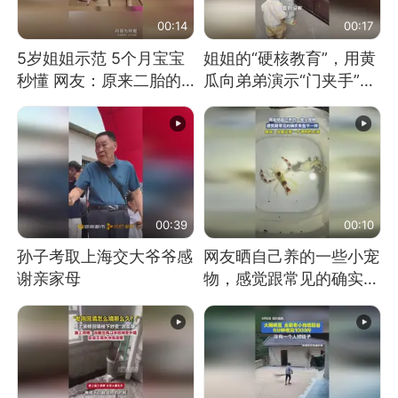
00:14
00:17
5岁姐姐示范 5个月宝宝
姐姐的“硬核教育”，用黄
秒懂 网友：原来二胎的
瓜向弟弟演示“门夹手”，
快乐长这样
网友：果然言传不如身
教！
00:39
00:10
孙子考取上海交大爷爷感
网友晒自己养的一些小宠
谢亲家母
物，感觉跟常见的确实有
些不一样