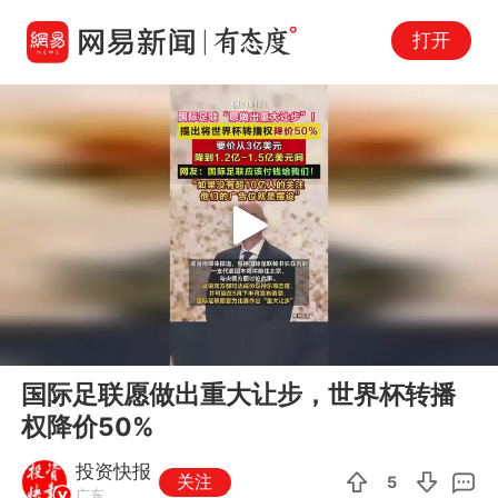
打开
Play
00:00
00:06
En
国际足联愿做出重大让步，世界杯转播
fu
权降价50%
投资快报
关注
5
广东