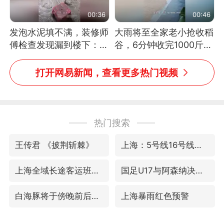
00:36
00:46
发泡水泥填不满，装修师
大雨将至全家老小抢收稻
傅检查发现漏到楼下：出
谷，6分钟收完1000斤，
风口未延伸到外墙
没有一个人掉链子
打开网易新闻，查看更多热门视频
热门搜索
王传君 《披荆斩棘》
上海：5号线16号线浦江线全线停运
上海全域长途客运班次全部停运
国足U17与阿森纳决赛取消 并列冠军
白海豚将于傍晚前后登陆
上海暴雨红色预警