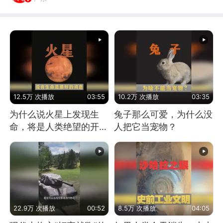
12.5万 次播放
03:55
10.2万 次播放
03:35
为什么说火星上发现生
兔子那么可爱，为什么没
命，将是人类绝望的开
人把它当宠物？
始？
22.9万 次播放
00:52
8.5万 次播放
04:05