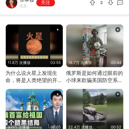
关注
2
北京
11.8万 次播放
03:55
19.7万 次播放
00:44
为什么说火星上发现生
俄罗斯是如何通过眼前的
命，将是人类绝望的开
小球来欺骗美国防空系统
始？
的
3.0万 次播放
06:05
22.4万 次播放
00:52