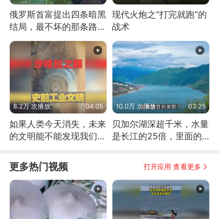
俄罗斯首富提出四条暗黑
现代火炮之“打完就跑”的
结局，最不坏的那条路是
战术
通向东方
8.2万 次播放
04:05
10.0万 次播放
03:25
如果人类今天消失，未来
贝加尔湖深超千米，水量
的文明能不能发现我们存
是长江的25倍，里面的
在过？
鱼究竟有多大？
更多热门视频
打开应用 查看更多