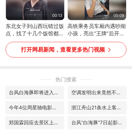
00:13
00:09
东北女子到山西玩错过饭
高铁乘务员车厢内遇吵闹
点，找了十几个饭馆都没
小孩，亮出“王牌”后开启
开门：午休到几点
一键静音
打开网易新闻，查看更多热门视频
热门搜索
台风白海豚即将进入48小时警戒线
空调发明出来竟然不是为了给人降温
今年4位周星驰电影配角去世
浙江舟山21条水上客运航线停航
郑国霖回应去景区上班被保安拦下
台风“白海豚”7日起影响上海