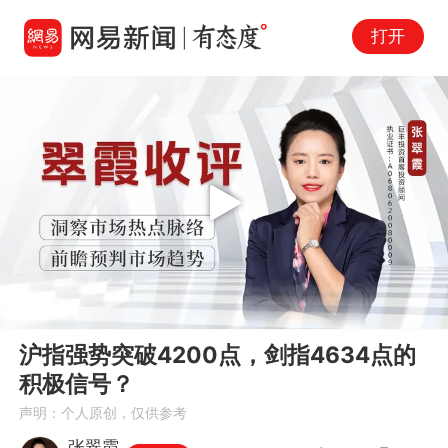
打开
Play
00:00
31:29
En
沪指强势突破4200点，剑指4634点的
fu
积极信号？
声明：个人原创，仅供参考
张翠霞