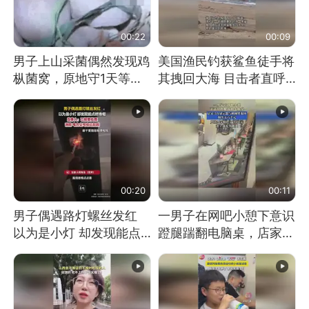
00:22
00:09
男子上山采菌偶然发现鸡
美国渔民钓获鲨鱼徒手将
枞菌窝，原地守1天等它
其拽回大海 目击者直呼
长大：挖了140多朵
震惊 （视频来源：参考
消息）
00:20
00:11
男子偶遇路灯螺丝发红
一男子在网吧小憩下意识
以为是小灯 却发现能点
蹬腿踹翻电脑桌，店家3
燃香烟 当事人：已报警
台显示器与机械臂损坏
处理