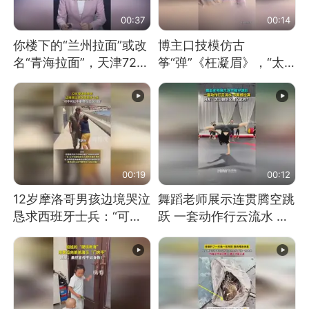
00:37
00:14
你楼下的“兰州拉面”或改
博主口技模仿古
名“青海拉面”，天津72家
筝“弹”《枉凝眉》，“太
面馆已集体更换招牌
像了～你是吃古筝长大的
吗？”“或将成为首位考级
不带古筝的选手。”（来
源：新华每日电讯）
00:19
00:12
12岁摩洛哥男孩边境哭泣
舞蹈老师展示连贯腾空跳
恳求西班牙士兵：“可不
跃 一套动作行云流水 节
可以不要把我遣返回国”
奏感拉满 网友：怎么做
到又舞又武的？