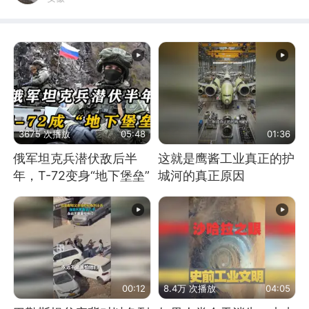
3675 次播放
05:48
01:36
俄军坦克兵潜伏敌后半
这就是鹰酱工业真正的护
年，T-72变身“地下堡垒”
城河的真正原因
00:12
8.4万 次播放
04:05