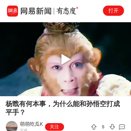
打开
Play
00:00
00:35
En
杨戬有何本事，为什么能和孙悟空打成
fu
平手？
萌萌吃瓜K
关注
5
安徽