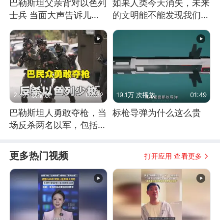
巴勒斯坦父亲背对以色列
如果人类今天消失，未来
士兵 当面大声告诉儿
的文明能不能发现我们存
子：永远不要害怕他们！
在过？
2.4万 次播放
02:32
19.1万 次播放
01:49
巴勒斯坦人勇敢夺枪，当
标枪导弹为什么这么贵
场反杀两名以军，包括一
名少校
更多热门视频
打开应用 查看更多