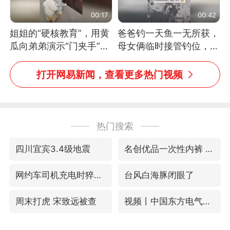
00:17
00:42
姐姐的“硬核教育”，用黄
爸爸钓一天鱼一无所获，
瓜向弟弟演示“门夹手”，
母女俩临时接管钓位，用
网友：果然言传不如身
玩具鱼竿钓上大鱼
教！
打开网易新闻，查看更多热门视频
热门搜索
四川宜宾3.4级地震
名创优品一次性内裤 颜面尽失
网约车司机充电时猝死保险拒赔
台风白海豚闭眼了
周末打虎 宋致远被查
视频丨中国东方电气集团原党组副书记、董事宋致远被查