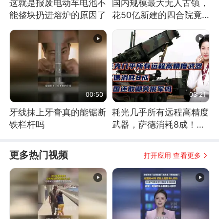
这就是报废电动车电池不
国内规模最大无人古镇，
能整块扔进熔炉的原因了
花50亿新建的四合院竟
没人住，发生了啥
00:50
03:21
牙线抹上牙膏真的能锯断
耗光几乎所有远程高精度
铁栏杆吗
武器，萨德消耗8成！美
国还敢嘲笑俄军吗
更多热门视频
打开应用 查看更多