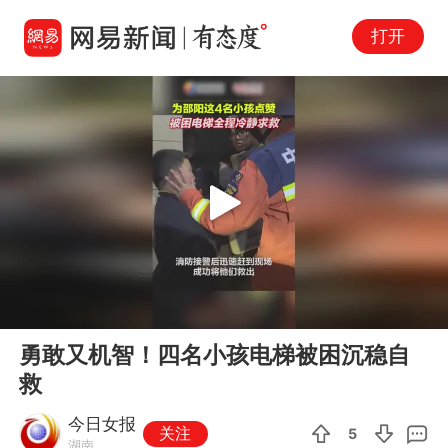
打开
Play
00:00
00:16
En
勇敢又机智！四名小孩电梯被困沉稳自
fu
救
今日女报
关注
5
湖南