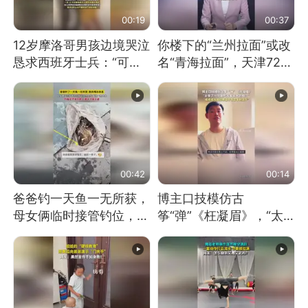
00:19
00:37
12岁摩洛哥男孩边境哭泣
你楼下的“兰州拉面”或改
恳求西班牙士兵：“可不
名“青海拉面”，天津72家
可以不要把我遣返回国”
面馆已集体更换招牌
00:42
00:14
爸爸钓一天鱼一无所获，
博主口技模仿古
母女俩临时接管钓位，用
筝“弹”《枉凝眉》，“太
玩具鱼竿钓上大鱼
像了～你是吃古筝长大的
吗？”“或将成为首位考级
不带古筝的选手。”（来
源：新华每日电讯）