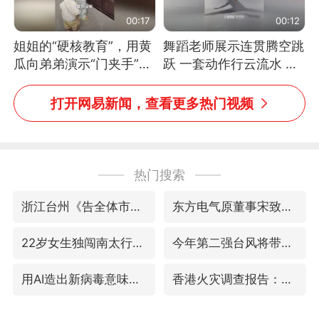
00:17
00:12
姐姐的“硬核教育”，用黄
舞蹈老师展示连贯腾空跳
瓜向弟弟演示“门夹手”，
跃 一套动作行云流水 节
网友：果然言传不如身
奏感拉满 网友：怎么做
教！
到又舞又武的？
打开网易新闻，查看更多热门视频
热门搜索
浙江台州《告全体市民书》
东方电气原董事宋致远被查
22岁女生独闯南太行失联12天
今年第二强台风将带来多大影响
用AI造出新病毒意味着什么
香港火灾调查报告：大火或由烟头引起