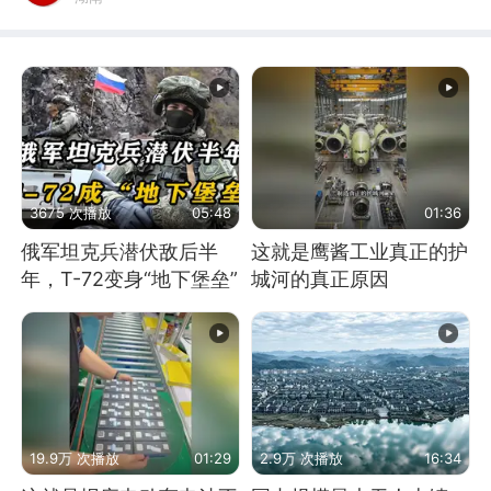
3675 次播放
05:48
01:36
俄军坦克兵潜伏敌后半
这就是鹰酱工业真正的护
年，T-72变身“地下堡垒”
城河的真正原因
19.9万 次播放
01:29
2.9万 次播放
16:34