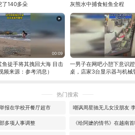
了140多朵
灰熊水中捕食鲑鱼全程
00:09
鲨鱼徒手将其拽回大海 目击
一男子在网吧小憩下意识蹬
（视频来源：参考消息）
桌，店家3台显示器与机械
热门搜索
举报在学校开餐厅超市
嘲讽周星驰无儿女没朋友 
部多项人事调整
《给阿嬷的情书》在越南首