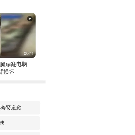
00:11
腿踹翻电脑
臂损坏
李修贤道歉
映