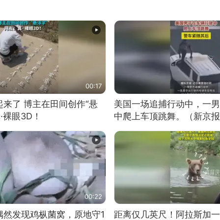
00:17
来了 博主在田间创作“悬
美国一场追捕行动中，一男
·裸眼3D！
中爬上车顶跳舞。（新京报
00:22
偶然发现鸡枞菌窝，原地守1
距离仅几英尺！阿拉斯加一