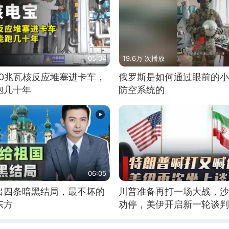
05:04
19.6万 次播放
10兆瓦核反应堆塞进卡车，
俄罗斯是如何通过眼前的小
跑几十年
防空系统的
06:05
出四条暗黑结局，最不坏的
川普准备再打一场大战，沙
东方
劝停，美伊开启新一轮谈判