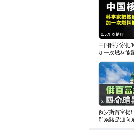
8.3万 次播放
中国科学家把
加一次燃料能
3.0万 次播放
俄罗斯首富提
那条路是通向