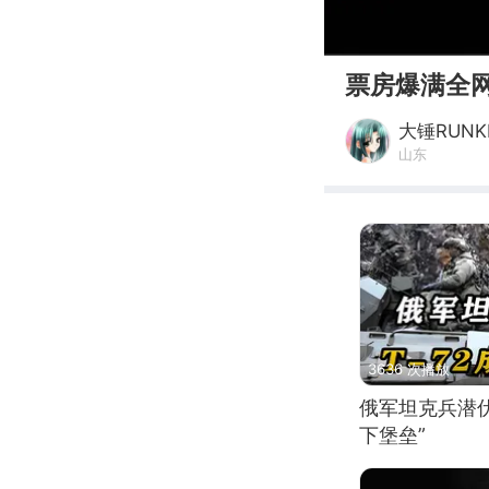
00:00
票房爆满全网
大锤RUNK
山东
3636 次播放
俄军坦克兵潜伏
下堡垒”