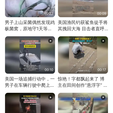
00:22
00:09
男子上山采菌偶然发现鸡
美国渔民钓获鲨鱼徒手将
枞菌窝，原地守1天等它
其拽回大海 目击者直呼
长大：挖了140多朵
震惊 （视频来源：参考
消息）
00:10
00:17
美国一场追捕行动中，一
惊艳！字都飘起来了 博
男子在车辆行驶中爬上车
主在田间创作“悬浮字” 网
顶跳舞。（新京报）
友：真·裸眼3D！