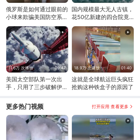
俄罗斯是如何通过眼前的
国内规模最大无人古镇，
小球来欺骗美国防空系统
花50亿新建的四合院竟
的
没人住，发生了啥
11.6万 次播放
09:47
18.9万 次播放
01:40
美国太空部队第一次出
这就是全球航运巨头疯狂
手，只用了三步破解伊朗
抢购这种铁盒子的原因了
防空
更多热门视频
打开应用 查看更多