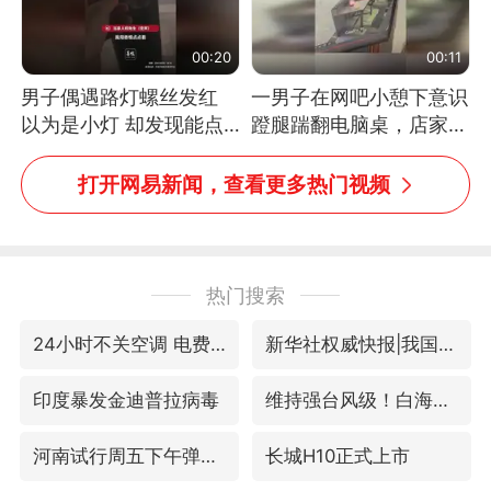
00:20
00:11
男子偶遇路灯螺丝发红
一男子在网吧小憩下意识
以为是小灯 却发现能点
蹬腿踹翻电脑桌，店家3
燃香烟 当事人：已报警
台显示器与机械臂损坏
处理
打开网易新闻，查看更多热门视频
热门搜索
24小时不关空调 电费反而更低？
新华社权威快报|我国编制完成新版全月地质图
印度暴发金迪普拉病毒
维持强台风级！白海豚直奔华东沿海
河南试行周五下午弹性离岗
长城H10正式上市