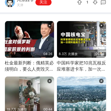
关注
1
天津
04:26
8.3万 次播放
05:04
杜金最新判断：俄精英必
中国科学家把10兆瓦核反
须明白，要么人类毁灭，
应堆塞进卡车，加一次燃
要么俄毁灭
料能跑几十年
19.7万 次播放
00:44
339 次播放
16:34