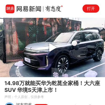
打开
Play
00:00
03:21
En
14.98万就能买华为乾菎全家桶！大六座
fu
SUV 华境S天津上市！
声明：个人原创，仅供参考
河东四爷