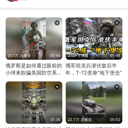
20.1万 次播放
00:44
3701 次播放
05:48
俄罗斯是如何通过眼前的
俄军坦克兵潜伏敌后半
小球来欺骗美国防空系统
年，T-72变身“地下堡垒”
的
01:36
22.7万 次播放
00:52