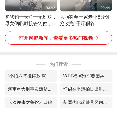
00:42
00:44
爸爸钓一天鱼一无所获，
大雨将至一家老小6分钟
母女俩临时接管钓位，用
抢收完1千斤稻谷
玩具鱼竿钓上大鱼
打开网易新闻，查看更多热门视频
热门搜索
“不怕六爷挂得多 就怕六爷挂一颗”
WTT横滨冠军赛国乒女单三将晋级四强
河南重大刑事案嫌疑人落网
情侣在平潭拍日出时坠崖致一死一伤
《欢迎来龙餐馆》口碑
新疆优化调整景区内自驾服务费