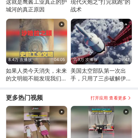
这就是鹰酱工业真正的护
现代火炮之“打完就跑”的
城河的真正原因
战术
8.4万 次播放
04:05
11.9万 次播放
09:47
如果人类今天消失，未来
美国太空部队第一次出
的文明能不能发现我们存
手，只用了三步破解伊朗
在过？
防空
更多热门视频
打开应用 查看更多