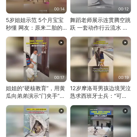
00:14
00:12
5岁姐姐示范 5个月宝宝
舞蹈老师展示连贯腾空跳
秒懂 网友：原来二胎的
跃 一套动作行云流水 节
快乐长这样
奏感拉满 网友：怎么做
到又舞又武的？
00:17
00:19
姐姐的“硬核教育”，用黄
12岁摩洛哥男孩边境哭泣
瓜向弟弟演示“门夹手”，
恳求西班牙士兵：“可不
网友：果然言传不如身
可以不要把我遣返回国”
教！