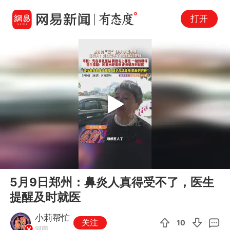
打开
Play
00:00
00:50
En
5月9日郑州：鼻炎人真得受不了，医生
fu
提醒及时就医
小莉帮忙
关注
10
河南