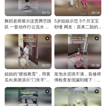
00:12
00:14
舞蹈老师展示连贯腾空跳
5岁姐姐示范 5个月宝宝
跃 一套动作行云流水 节
秒懂 网友：原来二胎的
奏感拉满 网友：怎么做
快乐长这样
到又舞又武的？
00:17
00:36
姐姐的“硬核教育”，用黄
发泡水泥填不满，装修师
瓜向弟弟演示“门夹手”，
傅检查发现漏到楼下：出
网友：果然言传不如身
风口未延伸到外墙
教！