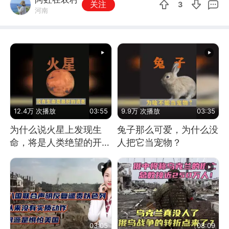
关注
3
河南
12.4万 次播放
03:55
9.9万 次播放
03:35
为什么说火星上发现生
兔子那么可爱，为什么没
命，将是人类绝望的开
人把它当宠物？
始？
03:05
08:09