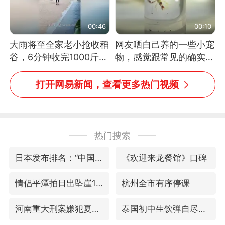
00:46
00:10
大雨将至全家老小抢收稻
网友晒自己养的一些小宠
谷，6分钟收完1000斤，
物，感觉跟常见的确实有
没有一个人掉链子
些不一样
打开网易新闻，查看更多热门视频
热门搜索
日本发布排名：“中国第一，美日德韩英法居后”
《欢迎来龙餐馆》口碑
情侣平潭拍日出坠崖1死1伤
杭州全市有序停课
河南重大刑案嫌犯夏某钢落网
泰国初中生饮弹自尽前开了26枪