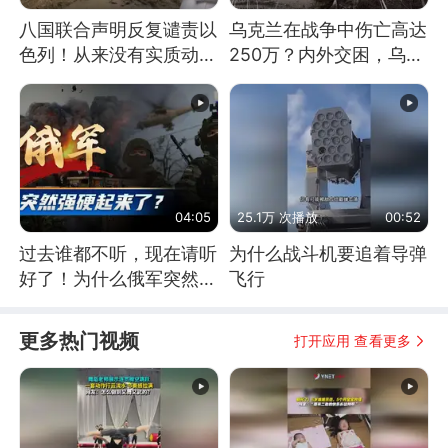
八国联合声明反复谴责以
乌克兰在战争中伤亡高达
色列！从来没有实质动
250万？内外交困，乌克
作！根源是惧怕美国
兰这下真没人了！
04:05
25.1万 次播放
00:52
过去谁都不听，现在请听
为什么战斗机要追着导弹
好了！为什么俄军突然强
飞行
硬起来了？
更多热门视频
打开应用 查看更多