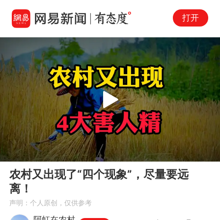
打开
Play
00:00
02:00
En
农村又出现了“四个现象”，尽量要远
fu
离！
声明：个人原创，仅供参考
阿虹在农村