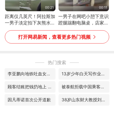
00:21
00:11
距离仅几英尺！阿拉斯加
一男子在网吧小憩下意识
一男子淡定拍下灰熊水中
蹬腿踹翻电脑桌，店家3
捕食鲑鱼全程
台显示器与机械臂损坏
打开网易新闻，查看更多热门视频
热门搜索
李亚鹏向地铁吐血女孩捐99999元
13岁少年白天写作业晚上夜市炒粉
顾客结账把钱扔地上 服务员霸气扔回
被泰航拒载中国乘客：免费改签没兑现
因凡蒂诺首次公开道歉
38岁山东财大教授刘海明逝世