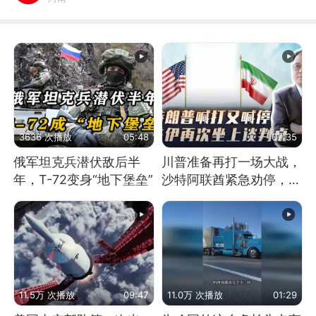
3636 次播放
05:48
07:35
俄军坦克兵潜伏敌后半
川普准备再打一场大战，
年，T-72变身“地下堡垒”
沙特阿联酋紧急劝停，美
伊开启新一轮谈判
11.5万 次播放
09:47
11.0万 次播放
01:29