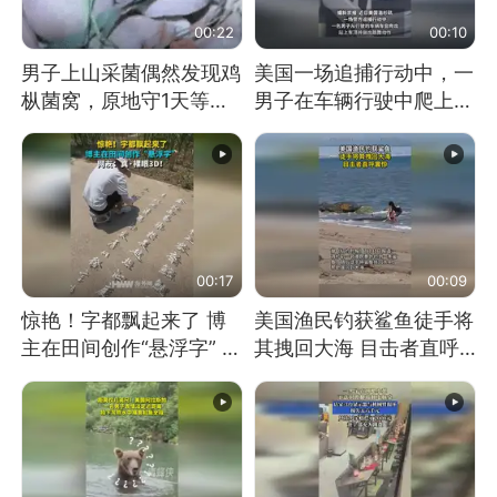
00:22
00:10
男子上山采菌偶然发现鸡
美国一场追捕行动中，一
枞菌窝，原地守1天等它
男子在车辆行驶中爬上车
长大：挖了140多朵
顶跳舞。（新京报）
00:17
00:09
惊艳！字都飘起来了 博
美国渔民钓获鲨鱼徒手将
主在田间创作“悬浮字” 网
其拽回大海 目击者直呼
友：真·裸眼3D！
震惊 （视频来源：参考
消息）