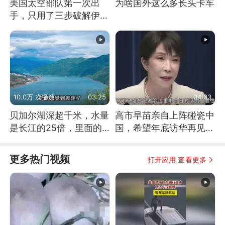
美国太空部队第一次出
为啥国外这么多长头卡车
手，只用了三步破解伊朗
防空
10.0万 次播放
03:25
04:33
贝加尔湖深超千米，水量
高市早苗亲自上阵碰瓷中
是长江的25倍，里面的
国，希望年底访华再见中
鱼究竟有多大？
方一面
更多热门视频
打开应用 查看更多