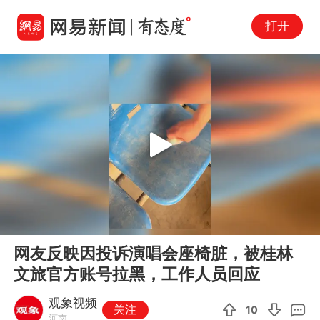
打开
Play
00:00
00:14
En
网友反映因投诉演唱会座椅脏，被桂林
fu
文旅官方账号拉黑，工作人员回应
观象视频
关注
10
河南