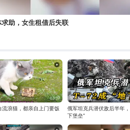
体求助，女生租借后失联
03:07
3707 次播放
白流浪猫，都亲自上门要饭
俄军坦克兵潜伏敌后半年，T
下堡垒”