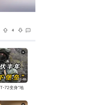
00:42
Enter
fullscreen
4
05:48
-72变身“地