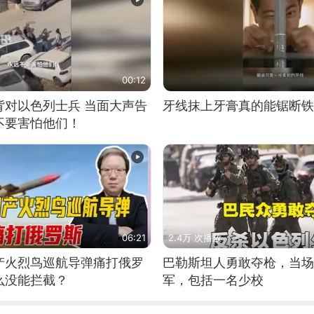
00:12
背对以色列士兵 当面大声告
牙线抹上牙膏真的能锯断铁
不要害怕他们！
06:21
2.4万 次播放
产火烈鸟巡航导弹痛打俄罗
巴勒斯坦人勇敢夺枪，当场
么没能拦截？
军，包括一名少校