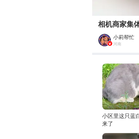
00:00
相机商家集
小莉帮忙
河南
小区里这只蓝
来了