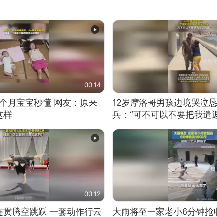
00:14
5个月宝宝秒懂 网友：原来
12岁摩洛哥男孩边境哭泣
这样
兵：“可不可以不要把我遣返
00:12
连贯腾空跳跃 一套动作行云
大雨将至一家老小6分钟抢