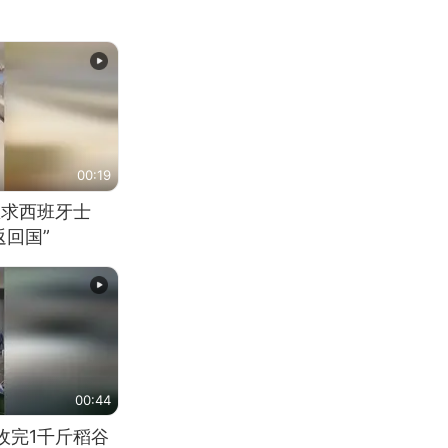
00:19
恳求西班牙士
回国”
00:44
收完1千斤稻谷