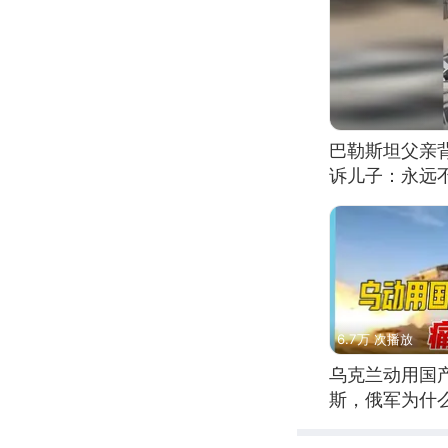
巴勒斯坦父亲
诉儿子：永远
6.7万 次播放
乌克兰动用国
斯，俄军为什