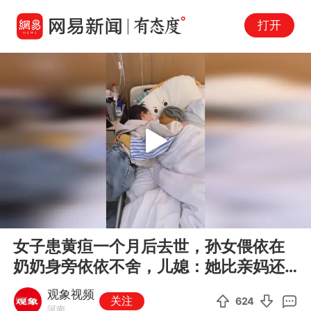
打开
Play
00:00
00:10
En
女子患黄疸一个月后去世，孙女偎依在
fu
奶奶身旁依依不舍，儿媳：她比亲妈还
亲，下辈子再见
观象视频
关注
624
河南