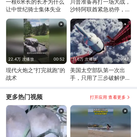
一根6米长的长矛为什么
川普准备再打一场大战，
让中世纪骑士集体失业
沙特阿联酋紧急劝停，美
伊开启新一轮谈判
22.4万 次播放
00:52
11.6万 次播放
09:47
现代火炮之“打完就跑”的
美国太空部队第一次出
战术
手，只用了三步破解伊朗
防空
更多热门视频
打开应用 查看更多