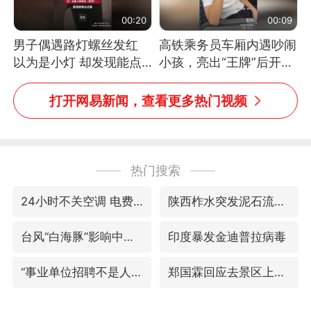
00:20
00:09
男子偶遇路灯螺丝发红
高铁乘务员车厢内遇吵闹
以为是小灯 却发现能点
小孩，亮出“王牌”后开启
燃香烟 当事人：已报警
一键静音
处理
打开网易新闻，查看更多热门视频
热门搜索
24小时不关空调 电费反而更低？
陕西柞水突发泥石流致1死2失联
台风“白海豚”影响中国已成定局
印度暴发金迪普拉病毒
“事业单位招聘不是人情买卖”
郑国霖回应去景区上班被保安拦下