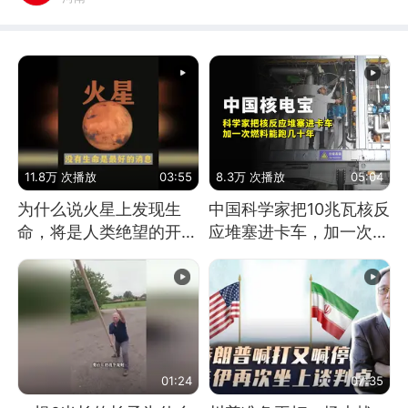
11.8万 次播放
03:55
8.3万 次播放
05:04
为什么说火星上发现生
中国科学家把10兆瓦核反
命，将是人类绝望的开
应堆塞进卡车，加一次燃
始？
料能跑几十年
01:24
07:35