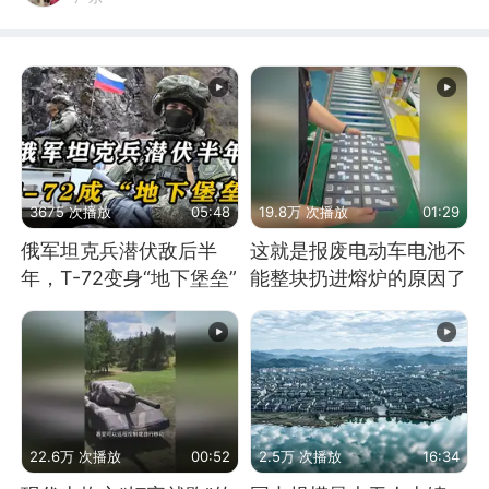
3675 次播放
05:48
19.8万 次播放
01:29
俄军坦克兵潜伏敌后半
这就是报废电动车电池不
年，T-72变身“地下堡垒”
能整块扔进熔炉的原因了
22.6万 次播放
00:52
2.5万 次播放
16:34