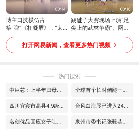
00:14
00:16
博主口技模仿古
踢毽子大赛现场上演“足
筝“弹”《枉凝眉》，“太
尖上的武林争霸”。网
像了～你是吃古筝长大的
友：这哪是踢毽子，分明
吗？”“或将成为首位考级
是武侠片现场！#睡个好
打开网易新闻，查看更多热门视频
不带古筝的选手。”（来
觉
源：新华每日电讯）
热门搜索
中巨芯：上半年归母净利润1405.77万元
全球首个长时储能一体化产业园量产
四川宜宾市高县4.9级地震致1人死亡
台风白海豚已进入24小时警戒线
名创优品回应女子吐槽内裤质量差
泉州市委书记张毅恭被查