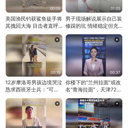
00:09
01:05
美国渔民钓获鲨鱼徒手将
男子现场解说展示自己装
其拽回大海 目击者直呼
修踩的坑 情绪稳定但充
震惊 （视频来源：参考
满无奈 每处都有精心设
消息）
计 但每处都有瑕疵 网
友：一开始我没笑 但看
到洗手盆我没绷住
00:19
00:37
12岁摩洛哥男孩边境哭泣
你楼下的“兰州拉面”或改
恳求西班牙士兵：“可不
名“青海拉面”，天津72家
可以不要把我遣返回国”
面馆已集体更换招牌