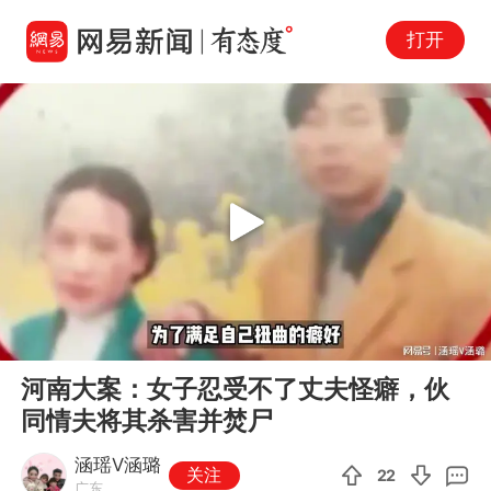
打开
Play
00:00
07:09
En
河南大案：女子忍受不了丈夫怪癖，伙
fu
同情夫将其杀害并焚尸
涵瑶V涵璐
关注
22
广东