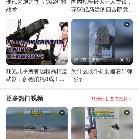
现代火炮之“打完就跑”的
国内规模最大无人古镇，
战术
花50亿新建的四合院竟
没人住，发生了啥
03:21
25.0万 次播放
00:52
耗光几乎所有远程高精度
为什么战斗机要追着导弹
武器，萨德消耗8成！美
飞行
国还敢嘲笑俄军吗
更多热门视频
打开应用 查看更多