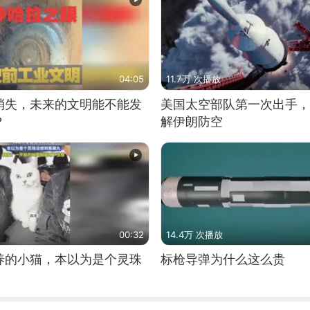
04:05
11.7万 次播放
消失，未来的文明能不能发
美国太空部队第一次出手，
？
解伊朗防空
00:32
14.4万 次播放
养的小猫，本以为是个灵珠
标枪导弹为什么这么贵