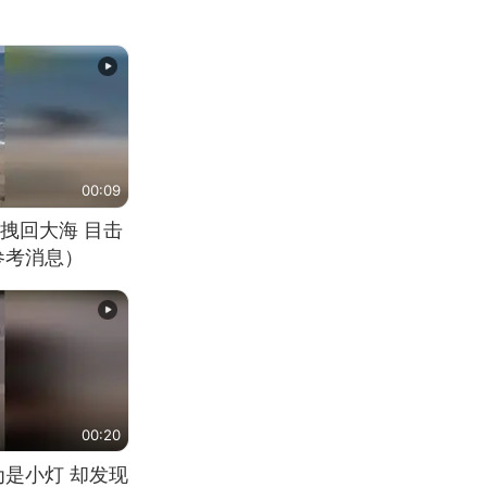
00:09
拽回大海 目击
参考消息）
00:20
为是小灯 却发现