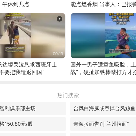
：午休到几点
能点燃香烟 当事人：已报
00:19
男孩边境哭泣恳求西班牙士
国外一男子遭章鱼吸脸，上
不要把我遣返回国”
战”，硬扯加铁棒敲打方才
热门搜索
智利俱乐部主场
台风白海豚或吞掉台风鲸鱼
150.80元/股
青海拉面告别“兰州拉面”