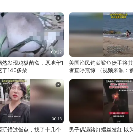
00:22
偶然发现鸡枞菌窝，原地守1
美国渔民钓获鲨鱼徒手将其
了140多朵
者直呼震惊 （视频来源：
00:13
西玩错过饭点，找了十几个
男子偶遇路灯螺丝发红 以