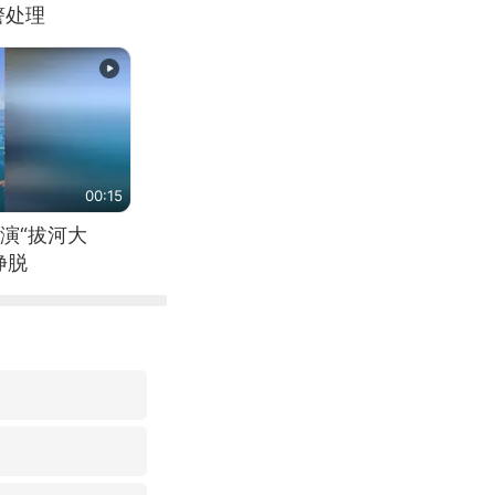
警处理
00:15
演“拔河大
挣脱