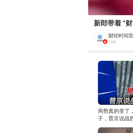
00:00
新郎带着 “
财经时间
河南
局势真的变了
子，普京说战