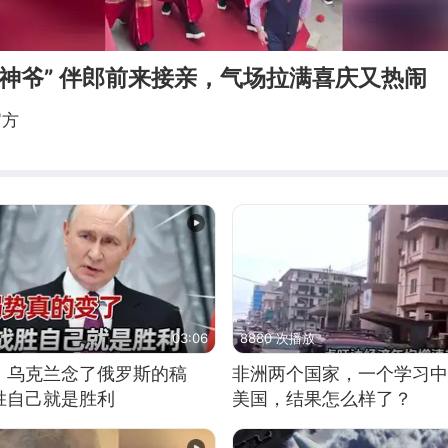
财神爷” 伴郎前来接亲，气场拉满喜庆又热闹
官方
03:06
8880 次播放
，乌克兰念了俄罗斯的稿
非洲两个国家，一个学习中
胜自己就是胜利
美国，结果怎么样了？