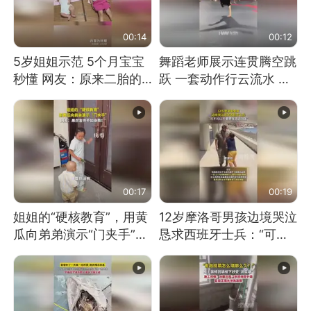
00:14
00:12
5岁姐姐示范 5个月宝宝
舞蹈老师展示连贯腾空跳
秒懂 网友：原来二胎的
跃 一套动作行云流水 节
快乐长这样
奏感拉满 网友：怎么做
到又舞又武的？
00:17
00:19
姐姐的“硬核教育”，用黄
12岁摩洛哥男孩边境哭泣
瓜向弟弟演示“门夹手”，
恳求西班牙士兵：“可不
网友：果然言传不如身
可以不要把我遣返回国”
教！