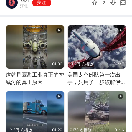
关注
2
河北
01:36
11.9万 次播放
09:47
这就是鹰酱工业真正的护
美国太空部队第一次出
城河的真正原因
手，只用了三步破解伊朗
防空
12.5万 次播放
01:29
9178 次播放
01:16