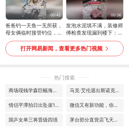
00:42
00:36
爸爸钓一天鱼一无所获，
发泡水泥填不满，装修师
母女俩临时接管钓位，用
傅检查发现漏到楼下：出
玩具鱼竿钓上大鱼
风口未延伸到外墙
打开网易新闻，查看更多热门视频
热门搜索
商场现钱学森巨幅海报 负责人回应
马克·艾伦退出斯诺克中国公开赛
情侣平潭拍日出坠崖1死1伤
微信又有新功能，你可以“撤回”你的撤回了！
国乒女单三将晋级四强
茅台部分直营店飞天茅台提价