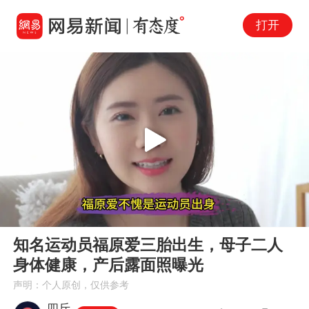
打开
Play
00:00
02:57
En
知名运动员福原爱三胎出生，母子二人
fu
身体健康，产后露面照曝光
声明：个人原创，仅供参考
四斤