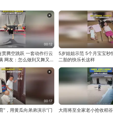
00:12
连贯腾空跳跃 一套动作行云
5岁姐姐示范 5个月宝宝秒
满 网友：怎么做到又舞又武
二胎的快乐长这样
00:17
育”，用黄瓜向弟弟演示“门
大雨将至全家老小抢收稻谷