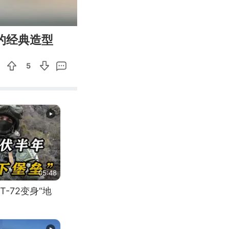
00:11
Enter
的经典造型
fullscreen
5
05:48
-72变身“地