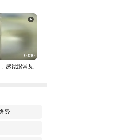
子
00:10
，感觉跟常见
务费