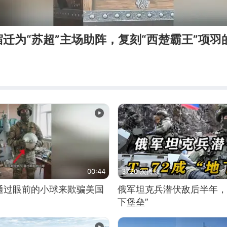
迁为“苏超”主场助阵，复刻“西楚霸王”项羽
00:44
3720 次播放
通过眼前的小球来欺骗美国
俄军坦克兵潜伏敌后半年，T
下堡垒”