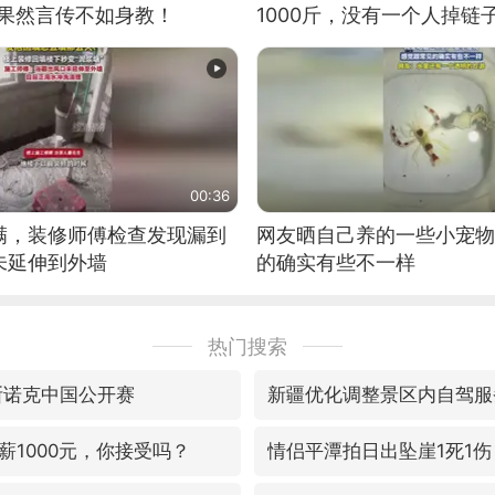
：果然言传不如身教！
1000斤，没有一个人掉链
00:36
满，装修师傅检查发现漏到
网友晒自己养的一些小宠物
未延伸到外墙
的确实有些不一样
热门搜索
斯诺克中国公开赛
新疆优化调整景区内自驾服
薪1000元，你接受吗？
情侣平潭拍日出坠崖1死1伤