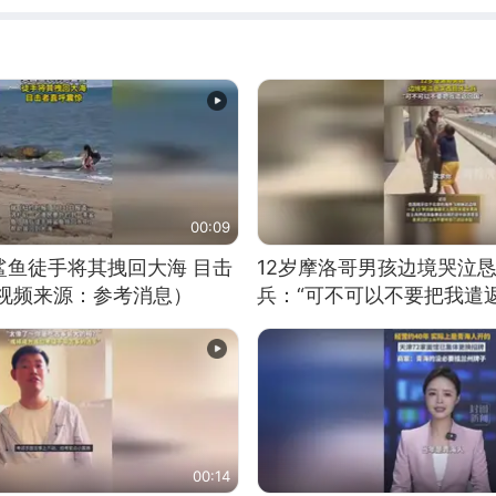
00:09
鲨鱼徒手将其拽回大海 目击
12岁摩洛哥男孩边境哭泣
（视频来源：参考消息）
兵：“可不可以不要把我遣返
00:14