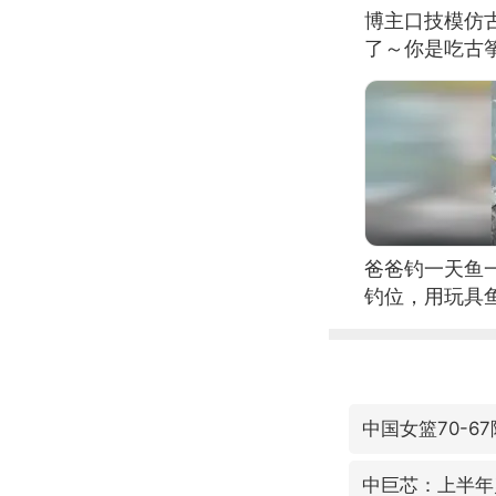
博主口技模仿古
了～你是吃古筝
位考级不带古
日电讯）
爸爸钓一天鱼
钓位，用玩具
中国女篮70-6
中巨芯：上半年归