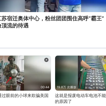
江苏宿迁奥体中心，粉丝团团围住高呼“霸王”
验顶流的待遇
00:44
19.8万 次播放
通过眼前的小球来欺骗美国
这就是报废电动车电池不能
的原因了