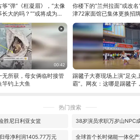
筝“弹”《枉凝眉》，“太像
你楼下的“兰州拉面”或改名
长大的吗？”“或将成为首
津72家面馆已集体更换招
筝的选手。”（来源：新华每
00:42
一无所获，母女俩临时接管
踢毽子大赛现场上演“足尖
鱼竿钓上大鱼
霸”。网友：这哪是踢毽子
现场！#睡个好觉
热门搜索
7险胜尼日利亚女篮
38岁演员求职万岁山NPC
母净利润1405.77万元
全球首个长时储能一体化产