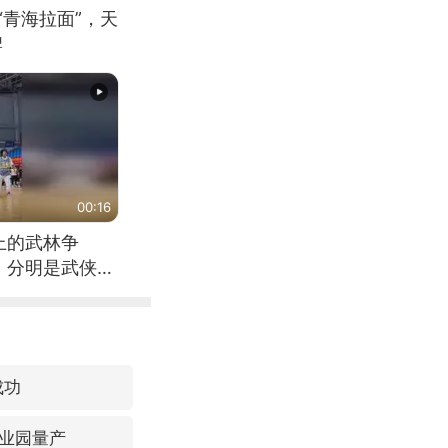
“青海拉面”，天
牌
00:16
上的武林争
，分明是武侠片
成功
业园量产