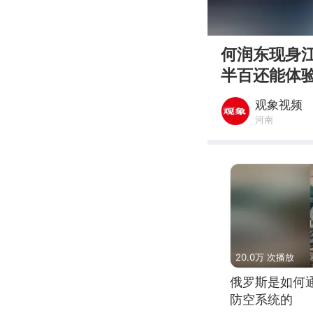
00:00
何润东现身
半百还能体
观象视频
河南
20.0万 次播放
俄罗斯是如何
防空系统的