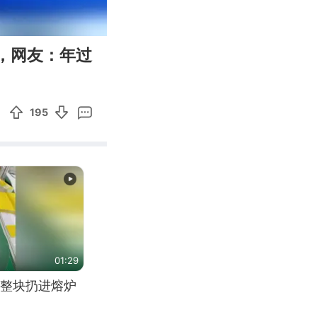
00:24
Enter
，网友：年过
fullscreen
195
01:29
整块扔进熔炉