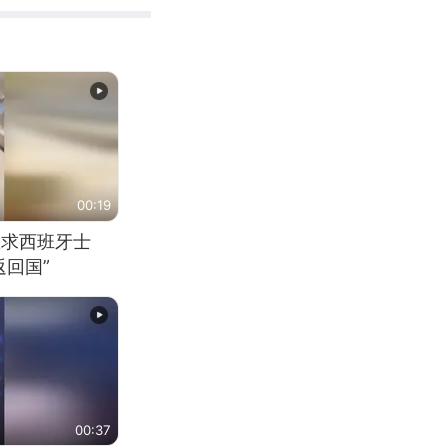
00:19
恳求西班牙士
回国”
00:37