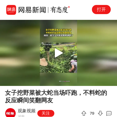
打开
Play
00:00
00:15
En
女子挖野菜被大蛇当场吓跑，不料蛇的
fu
反应瞬间笑翻网友
观象视频
关注
79
河南