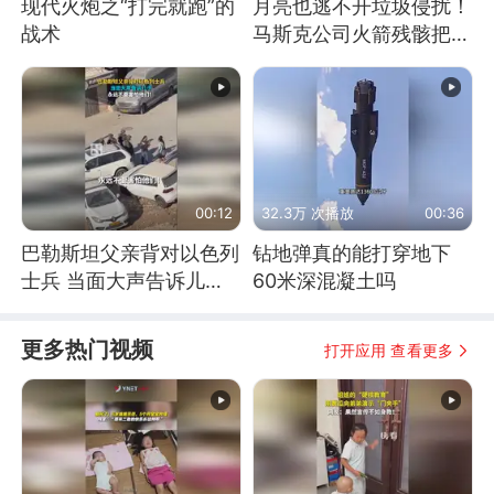
现代火炮之“打完就跑”的
月亮也逃不开垃圾侵扰！
战术
马斯克公司火箭残骸把月
球撞个坑
00:12
32.3万 次播放
00:36
巴勒斯坦父亲背对以色列
钻地弹真的能打穿地下
士兵 当面大声告诉儿
60米深混凝土吗
子：永远不要害怕他们！
更多热门视频
打开应用 查看更多