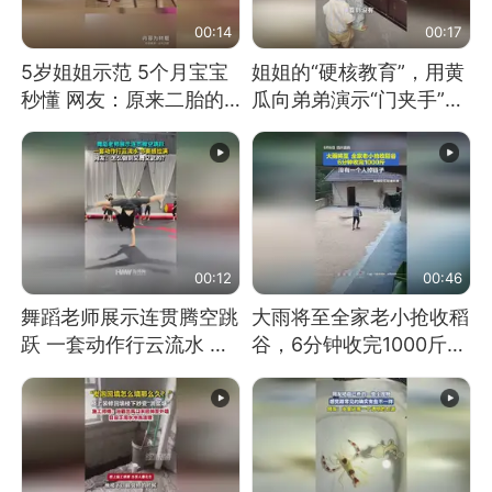
00:14
00:17
5岁姐姐示范 5个月宝宝
姐姐的“硬核教育”，用黄
秒懂 网友：原来二胎的
瓜向弟弟演示“门夹手”，
快乐长这样
网友：果然言传不如身
教！
00:12
00:46
舞蹈老师展示连贯腾空跳
大雨将至全家老小抢收稻
跃 一套动作行云流水 节
谷，6分钟收完1000斤，
奏感拉满 网友：怎么做
没有一个人掉链子
到又舞又武的？