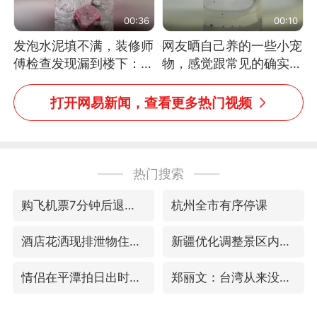
00:36
00:10
发泡水泥填不满，装修师
网友晒自己养的一些小宠
傅检查发现漏到楼下：出
物，感觉跟常见的确实有
风口未延伸到外墙
些不一样
打开网易新闻，查看更多热门视频
热门搜索
购飞机票7分钟后退票被扣2022元
杭州全市有序停课
酒店花洒现排泄物住客索赔遭拒
新疆优化调整景区内自驾服务费
情侣在平潭拍日出时坠崖致一死一伤
郑丽文：台湾从来没有“独立”过