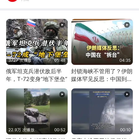
3727 次播放
05:48
04:35
俄军坦克兵潜伏敌后半
封锁海峡不管用了？伊朗
年，T-72变身“地下堡垒”
媒体罕见反思：中国到底
是不是在"拆台"
22.9万 次播放
00:52
00:10