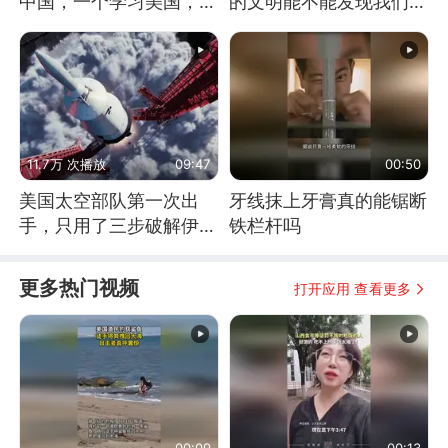
中国，一个学习美国，结
的文明能不能发现我们存
果怎么样了？
在过？
11.7万 次播放
09:47
00:50
美国太空部队第一次出
牙线抹上牙膏真的能锯断
手，只用了三步破解伊朗
铁栏杆吗
防空
更多热门视频
打开应用 查看更多
00:09
00:13