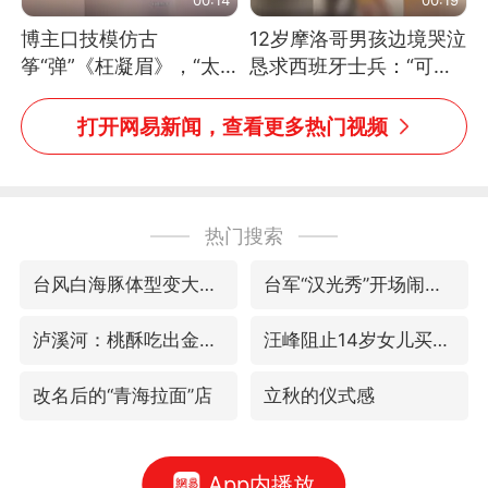
博主口技模仿古
12岁摩洛哥男孩边境哭泣
筝“弹”《枉凝眉》，“太
恳求西班牙士兵：“可不
像了～你是吃古筝长大的
可以不要把我遣返回国”
吗？”“或将成为首位考级
打开网易新闻，查看更多热门视频
不带古筝的选手。”（来
源：新华每日电讯）
热门搜索
台风白海豚体型变大近似13个浙江面积
台军“汉光秀”开场闹剧多
泸溪河：桃酥吃出金属牙冠视频不实
汪峰阻止14岁女儿买大牌
改名后的“青海拉面”店
立秋的仪式感
App内播放