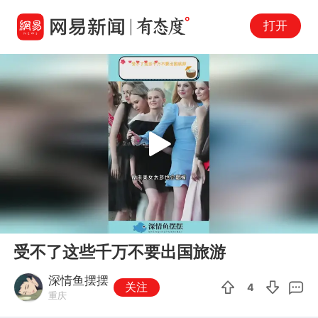
打开
Play
00:00
02:06
En
受不了这些千万不要出国旅游
fu
深情鱼摆摆
关注
4
重庆