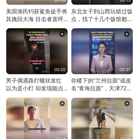
美国渔民钓获鲨鱼徒手将
东北女子到山西玩错过饭
其拽回大海 目击者直呼
点，找了十几个饭馆都没
震惊 （视频来源：参考
开门：午休到几点
消息）
00:20
00:37
男子偶遇路灯螺丝发红
你楼下的“兰州拉面”或改
以为是小灯 却发现能点
名“青海拉面”，天津72家
燃香烟 当事人：已报警
面馆已集体更换招牌
处理
00:14
00:19