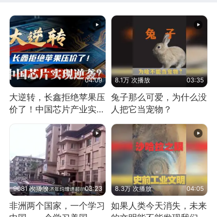
04:09
8.1万 次播放
03:35
大逆转，长鑫拒绝苹果压
兔子那么可爱，为什么没
价了！中国芯片产业实现
人把它当宠物？
怎样的逆袭？
9081 次播放
03:23
8.3万 次播放
04:05
非洲两个国家，一个学习
如果人类今天消失，未来