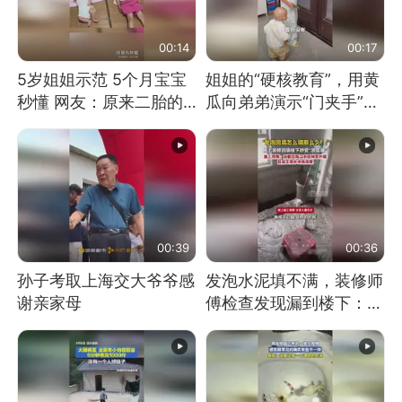
00:14
00:17
5岁姐姐示范 5个月宝宝
姐姐的“硬核教育”，用黄
秒懂 网友：原来二胎的
瓜向弟弟演示“门夹手”，
快乐长这样
网友：果然言传不如身
教！
00:39
00:36
孙子考取上海交大爷爷感
发泡水泥填不满，装修师
谢亲家母
傅检查发现漏到楼下：出
风口未延伸到外墙