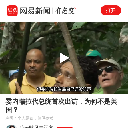
打开
Play
00:00
01:40
En
委内瑞拉代总统首次出访，为何不是美
fu
国？
声明：个人原创，仅供参考
流云随风去远方