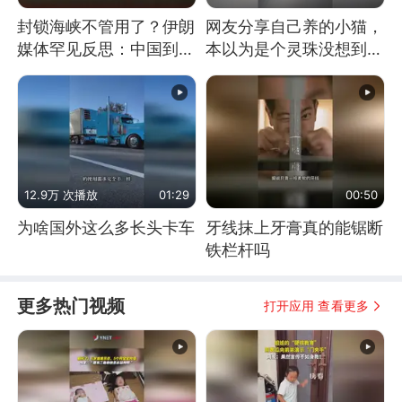
封锁海峡不管用了？伊朗
网友分享自己养的小猫，
媒体罕见反思：中国到底
本以为是个灵珠没想到是
是不是在"拆台"
魔丸
12.9万 次播放
01:29
00:50
为啥国外这么多长头卡车
牙线抹上牙膏真的能锯断
铁栏杆吗
更多热门视频
打开应用 查看更多