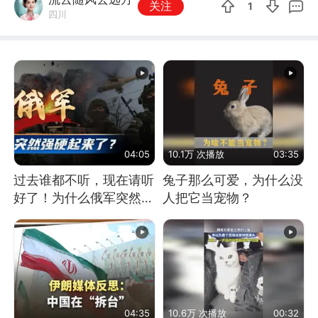
关注
1
四川
04:05
10.1万 次播放
03:35
过去谁都不听，现在请听
兔子那么可爱，为什么没
好了！为什么俄军突然强
人把它当宠物？
硬起来了？
04:35
10.6万 次播放
00:32