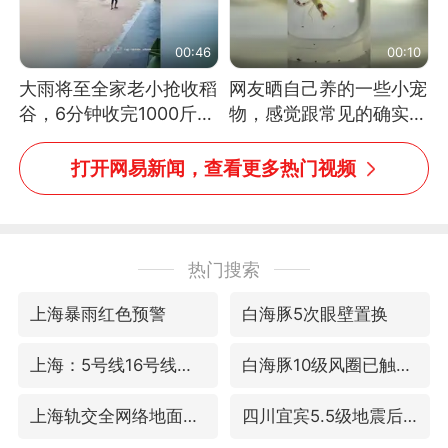
00:46
00:10
大雨将至全家老小抢收稻
网友晒自己养的一些小宠
谷，6分钟收完1000斤，
物，感觉跟常见的确实有
没有一个人掉链子
些不一样
打开网易新闻，查看更多热门视频
热门搜索
上海暴雨红色预警
白海豚5次眼壁置换
上海：5号线16号线浦江线全线停运
白海豚10级风圈已触及浙江
上海轨交全网络地面高架区段限速运行
四川宜宾5.5级地震后余震为何不断