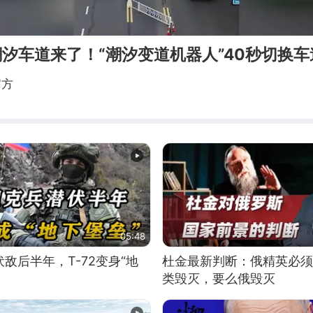
潮汐车道来了！“潮汐变道机器人”40秒切换车
官方
05:48
敌后半年，T-72变身“地
杜金最新判断：俄精英必须
类毁灭，要么俄毁灭