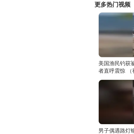
更多热门视频
美国渔民钓获
者直呼震惊 
男子偶遇路灯螺