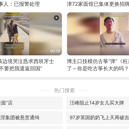
当事人：已报警处理
津72家面馆已集体更换招
00:19
男孩边境哭泣恳求西班牙士
博主口技模仿古筝“弹”《枉
不要把我遣返回国”
了～你是吃古筝长大的吗？
位考级不带古筝的选手。”
日电讯）
热门搜索
面”店
汪峰阻止14岁女儿买大牌
卖淫集团被悬赏通缉
97岁英国奶奶飞上天再破