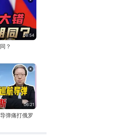
08:54
同？
06:21
导弹痛打俄罗