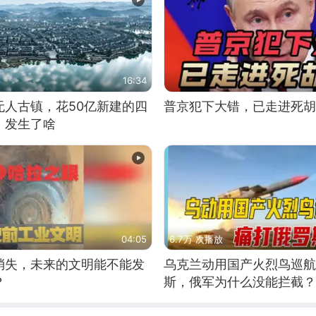
16:34
无人古镇，花50亿新建的四
普京犯下大错，已走进死胡
，发生了啥
04:05
6.7万 次播放
消失，未来的文明能不能发
乌克兰动用国产火烈鸟巡航
？
斯，俄军为什么没能拦截？