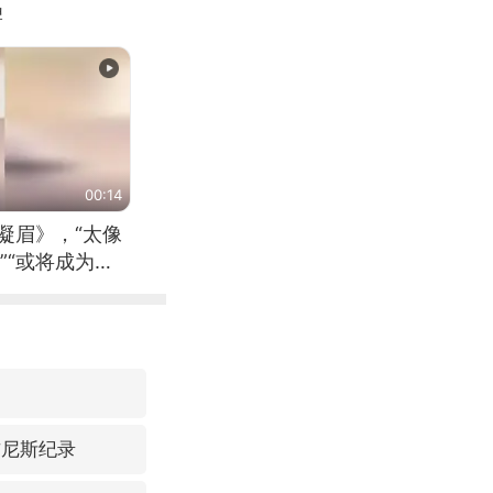
牌
00:14
凝眉》，“太像
”“或将成为首
（来源：新华每
吉尼斯纪录