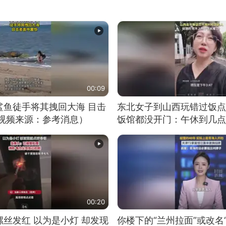
00:09
鲨鱼徒手将其拽回大海 目击
东北女子到山西玩错过饭点
（视频来源：参考消息）
饭馆都没开门：午休到几点
00:20
丝发红 以为是小灯 却发现
你楼下的“兰州拉面”或改名