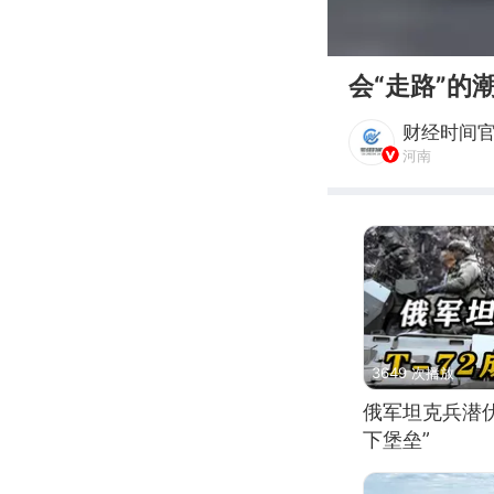
00:00
会“走路”的
财经时间
河南
3649 次播放
俄军坦克兵潜伏
下堡垒”