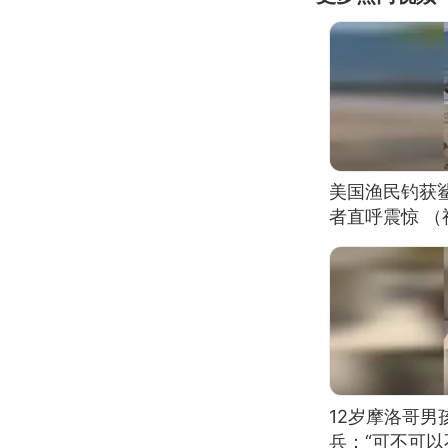
美国渔民钓获
者直呼震惊 
12岁摩洛哥
兵：“可不可以