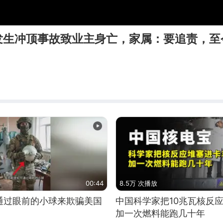
发生冲顶事故致业主身亡，家属：要追责，至
00:44
8.5万 次播放
通过眼前的小球来欺骗美国
中国科学家把10兆瓦核反
加一次燃料能跑几十年