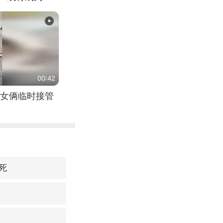
（来源：新华每
00:42
女俩临时接管
死