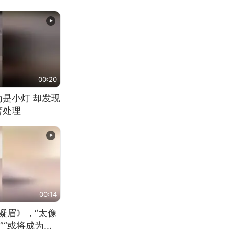
00:20
为是小灯 却发现
警处理
00:14
凝眉》，“太像
”“或将成为首