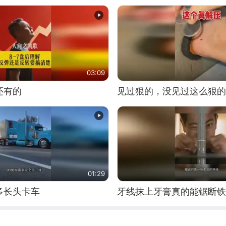
03:09
还有的
见过狠的，没见过这么狠的
01:29
多长头卡车
牙线抹上牙膏真的能锯断铁