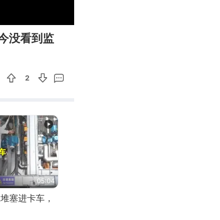
01:45
Enter
今没看到监
fullscreen
2
05:04
应堆塞进卡车，