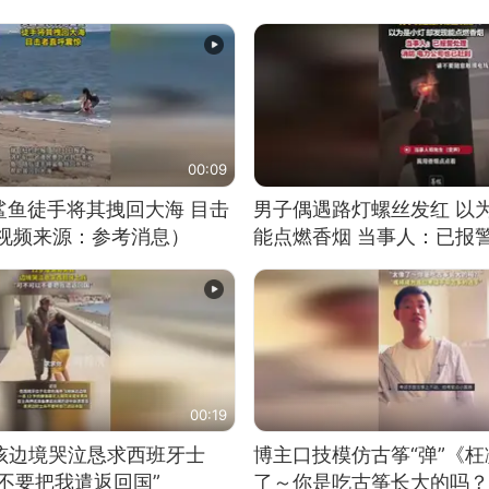
00:09
鲨鱼徒手将其拽回大海 目击
男子偶遇路灯螺丝发红 以
（视频来源：参考消息）
能点燃香烟 当事人：已报
00:19
男孩边境哭泣恳求西班牙士
博主口技模仿古筝“弹”《枉
不要把我遣返回国”
了～你是吃古筝长大的吗？