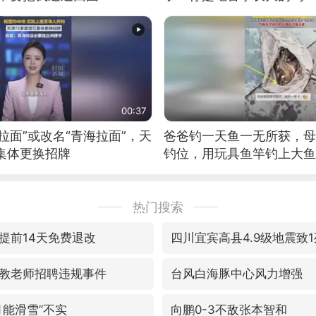
位考级不带古筝的选手。”
日电讯）
00:37
拉面”或改名“青海拉面”，天
爸爸钓一天鱼一无所获，母
集体更换招牌
钓位，用玩具鱼竿钓上大鱼
热门搜索
提前14天免费退改
四川宜宾高县4.9级地震致1
教老师招聘违规事件
台风白海豚中心风力增强
月能滑雪”不实
向鹏0-3不敌张本智和