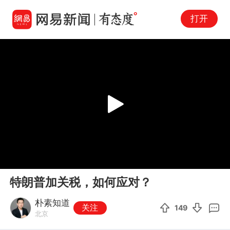
打开
Play
00:00
04:35
En
特朗普加关税，如何应对？
fu
朴素知道
关注
149
北京