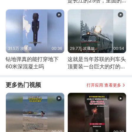
是长江的25倍，里面的
鱼究竟有多大？
31.5万 次播放
00:36
29.7万 次播放
00:54
钻地弹真的能打穿地下
这就是当年苏联的列车头
60米深混凝土吗
顶要装一台巨大的灯的原
因了
更多热门视频
打开应用 查看更多
00:09
00:20