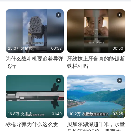
25.0万 次播放
00:52
00:50
为什么战斗机要追着导弹
牙线抹上牙膏真的能锯断
飞行
铁栏杆吗
16.8万 次播放
01:49
10.2万 次播放
03:25
标枪导弹为什么这么贵
贝加尔湖深超千米，水量