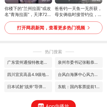
你楼下的“兰州拉面”或改
爸爸钓一天鱼一无所获，
名“青海拉面”，天津72家
母女俩临时接管钓位，用
面馆已集体更换招牌
玩具鱼竿钓上大鱼
打开网易新闻，查看更多热门视频
热门搜索
广东雷州通报特教老师招聘违规事件
泉州市委书记张毅恭被查
四川宜宾高县4.9级地震致1死
台风白海豚中心风力增强
日本试射“战斧”导弹，国防部回应
东航：国内客票提前14天免费退改
App内播放