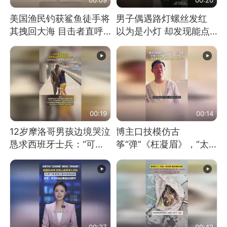
美国渔民钓获鲨鱼徒手将
男子偶遇路灯螺丝发红
其拽回大海 目击者直呼
以为是小灯 却发现能点
震惊 （视频来源：参考
燃香烟 当事人：已报警
消息）
处理
00:19
00:14
12岁摩洛哥男孩边境哭泣
博主口技模仿古
恳求西班牙士兵：“可不
筝“弹”《枉凝眉》，“太
可以不要把我遣返回国”
像了～你是吃古筝长大的
吗？”“或将成为首位考级
不带古筝的选手。”（来
源：新华每日电讯）
00:37
00:42