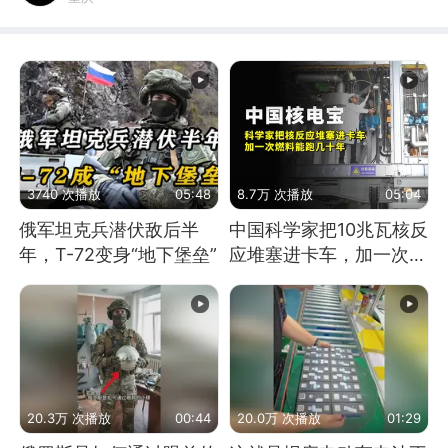
3740 次播放
05:48
8.7万 次播放
05:04
俄军坦克兵潜伏敌后半
中国科学家把10兆瓦核反
年，T-72变身“地下堡垒”
应堆塞进卡车，加一次燃
料能跑几十年
20.3万 次播放
00:44
20.0万 次播放
01:29