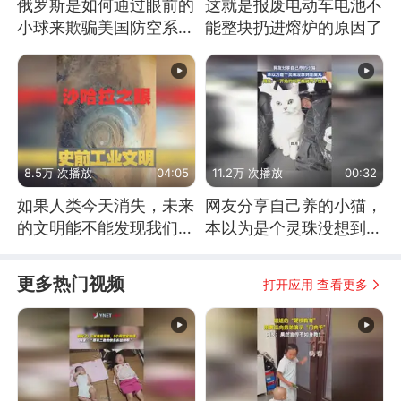
俄罗斯是如何通过眼前的
这就是报废电动车电池不
小球来欺骗美国防空系统
能整块扔进熔炉的原因了
的
8.5万 次播放
04:05
11.2万 次播放
00:32
如果人类今天消失，未来
网友分享自己养的小猫，
的文明能不能发现我们存
本以为是个灵珠没想到是
在过？
魔丸
更多热门视频
打开应用 查看更多