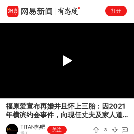
打开
Play
00:00
01:12
En
福原爱宣布再婚并且怀上三胎：因2021
fu
年横滨约会事件，向现任丈夫及家人道
歉
TITAN热吧
关注
3
重庆