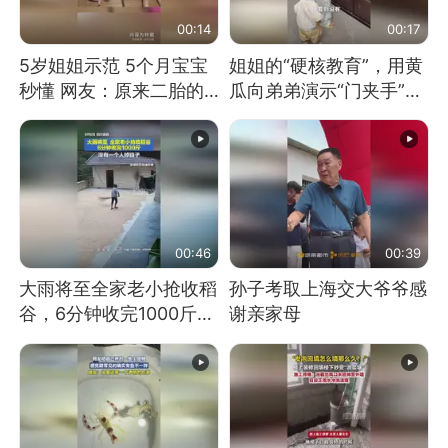
00:14
00:17
5岁姐姐示范 5个月宝宝
姐姐的“硬核教育”，用黄
秒懂 网友：原来二胎的
瓜向弟弟演示“门夹手”，
快乐长这样
网友：果然言传不如身
教！
00:46
00:39
大雨将至全家老小抢收稻
孙子考取上海交大爷爷感
谷，6分钟收完1000斤，
谢亲家母
没有一个人掉链子