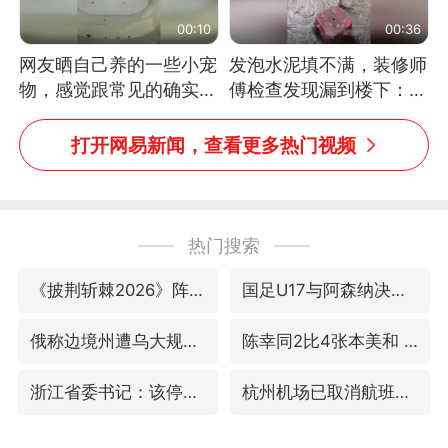
00:10
00:36
网友晒自己养的一些小宠
发泡水泥填不满，装修师
物，感觉跟常见的确实有
傅检查发现漏到楼下：出
些不一样
风口未延伸到外墙
打开网易新闻，查看更多热门视频
热门搜索
《披荆斩棘2026》阵容官宣
国足U17与阿森纳决赛取消 并列冠军
俄称边境州遭乌大规模袭击已致13伤
陈幸同2比4张本美和 国乒双线丢冠
浙江省委书记：该停下的坚决停下来
杭州机场已取消航班388架次