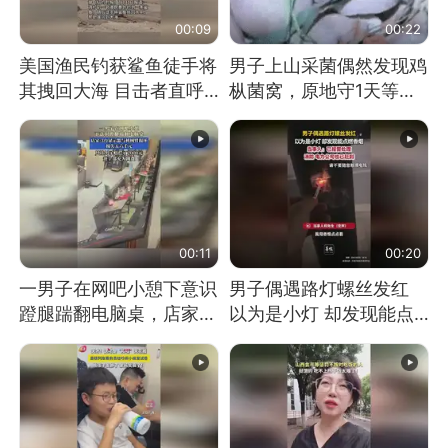
00:09
00:22
美国渔民钓获鲨鱼徒手将
男子上山采菌偶然发现鸡
其拽回大海 目击者直呼
枞菌窝，原地守1天等它
震惊 （视频来源：参考
长大：挖了140多朵
消息）
00:11
00:20
一男子在网吧小憩下意识
男子偶遇路灯螺丝发红
蹬腿踹翻电脑桌，店家3
以为是小灯 却发现能点
台显示器与机械臂损坏
燃香烟 当事人：已报警
处理