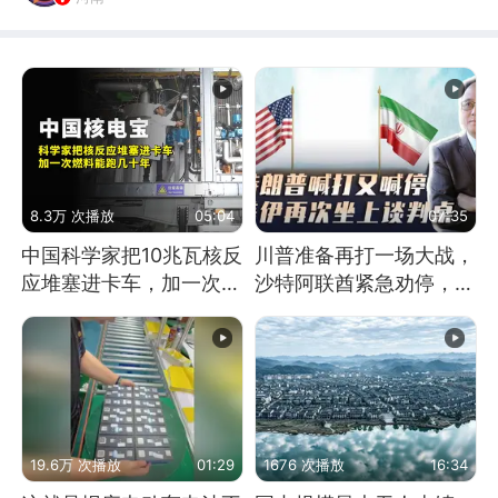
8.3万 次播放
05:04
07:35
中国科学家把10兆瓦核反
川普准备再打一场大战，
应堆塞进卡车，加一次燃
沙特阿联酋紧急劝停，美
料能跑几十年
伊开启新一轮谈判
19.6万 次播放
01:29
1676 次播放
16:34