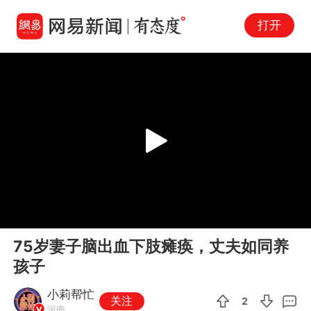
打开
Play
00:00
00:34
En
75岁妻子脑出血下肢瘫痪，丈夫如同养
fu
孩子
小莉帮忙
关注
2
河南