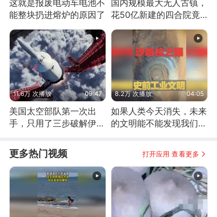
这就是报废电动车电池不
国内规模最大无人古镇，
能整块扔进熔炉的原因了
花50亿新建的四合院竟
没人住，发生了啥
11.6万 次播放
09:47
8.2万 次播放
04:05
美国太空部队第一次出
如果人类今天消失，未来
手，只用了三步破解伊朗
的文明能不能发现我们存
防空
在过？
更多热门视频
打开应用 查看更多