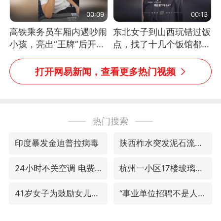
00:09
00:13
高铁乘务员车厢内遇吵闹
东北女子到山西玩错过饭
小孩，亮出“王牌”后开启
点，找了十几个饭馆都没
一键静音
开门：午休到几点
打开网易新闻，查看更多热门视频
热门搜索
印度暴发金迪普拉病毒
陕西柞水突发泥石流致1死2失联
24小时不关空调 电费反而更低？
杭州一小区17楼玻璃幕墙爆裂
41岁女子为鼓励女儿考上985研究生
“事业单位招聘不是人情买卖”