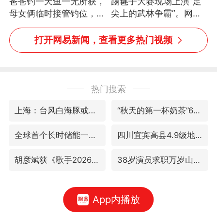
爸爸钓一天鱼一无所获，
踢毽子大赛现场上演“足
母女俩临时接管钓位，用
尖上的武林争霸”。网
玩具鱼竿钓上大鱼
友：这哪是踢毽子，分明
是武侠片现场！#睡个好
打开网易新闻，查看更多热门视频
觉
热门搜索
上海：台风白海豚或将带来龙卷风
“秋天的第一杯奶茶”6岁了
全球首个长时储能一体化产业园量产
四川宜宾高县4.9级地震致1死
胡彦斌获《歌手2026》歌王
38岁演员求职万岁山NPC成功
App内播放