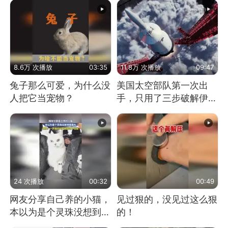
8.6万 次播放
03:35
11.8万 次播放
09:47
兔子那么可爱，为什么没
美国太空部队第一次出
人把它当宠物？
手，只用了三步破解伊朗
防空
24 次播放
00:32
00:49
网友分享自己养的小猫，
见过狠的，没见过这么狠
本以为是个灵珠没想到是
的！
魔丸