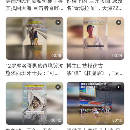
美国渔民钓获鲨鱼徒手将
你楼下的“兰州拉面”或改
其拽回大海 目击者直呼
名“青海拉面”，天津72家
震惊 （视频来源：参考
面馆已集体更换招牌
消息）
00:19
00:14
12岁摩洛哥男孩边境哭泣
博主口技模仿古
恳求西班牙士兵：“可不
筝“弹”《枉凝眉》，“太
可以不要把我遣返回国”
像了～你是吃古筝长大的
吗？”“或将成为首位考级
不带古筝的选手。”（来
源：新华每日电讯）
00:42
00:16