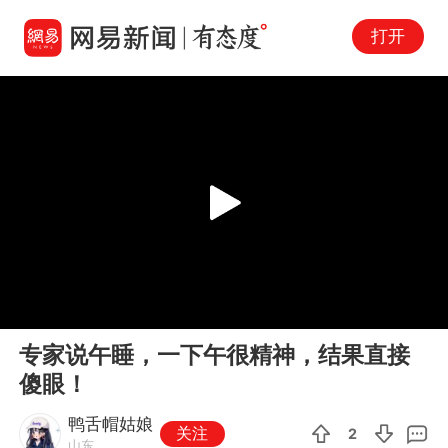
打开
Play
00:00
00:09
En
专家说午睡，一下午很精神，结果直接
fu
傻眼！
鸭舌帽姑娘
关注
2
山东