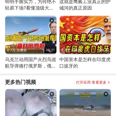
明明手握实力，为何绝不
这就是鹰酱工业真正的护
轻易下场?看懂顶级大国
城河的真正原因
谋略
6.7万 次播放
06:21
8.9万 次播放
06:42
乌克兰动用国产火烈鸟巡
中国资本是怎样在印度虎
航导弹痛打俄罗斯，俄军
口拔牙的
为什么没能拦截？
更多热门视频
打开应用 查看更多