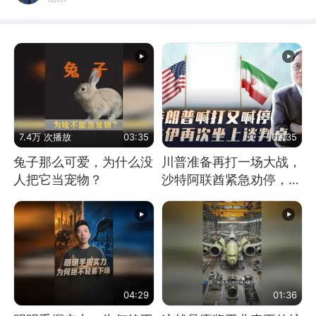
7.4万 次播放
03:35
07:35
兔子那么可爱，为什么没
川普准备再打一场大战，
人把它当宠物？
沙特阿联酋紧急劝停，美
伊开启新一轮谈判
04:29
01:36