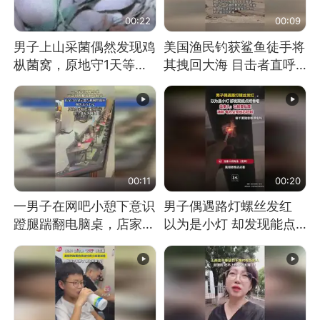
00:22
00:09
男子上山采菌偶然发现鸡
美国渔民钓获鲨鱼徒手将
枞菌窝，原地守1天等它
其拽回大海 目击者直呼
长大：挖了140多朵
震惊 （视频来源：参考
消息）
00:11
00:20
一男子在网吧小憩下意识
男子偶遇路灯螺丝发红
蹬腿踹翻电脑桌，店家3
以为是小灯 却发现能点
台显示器与机械臂损坏
燃香烟 当事人：已报警
处理