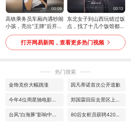
00:09
00:13
高铁乘务员车厢内遇吵闹
东北女子到山西玩错过饭
小孩，亮出“王牌”后开启
点，找了十几个饭馆都没
一键静音
开门：午休到几点
打开网易新闻，查看更多热门视频
热门搜索
金饰克价大幅跳涨
因凡蒂诺首次公开道歉
今年4位周星驰电影配角去世
郑国霖回应去景区上班被保安拦下
台风“白海豚”影响中国已成定局
80后女柜员获聘4200亿银行副行长