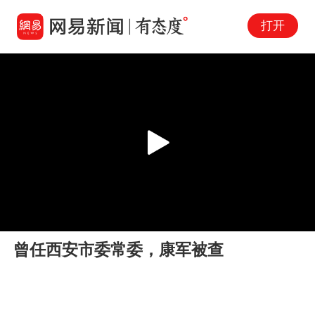
打开
Play
00:00
00:06
En
曾任西安市委常委，康军被查
fu