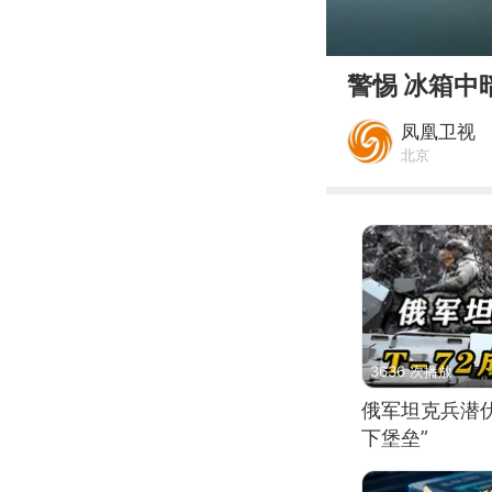
00:00
警惕 冰箱中
凤凰卫视
北京
3636 次播放
俄军坦克兵潜伏
下堡垒”