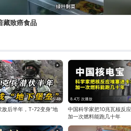
暗藏致癌食品
05:48
8.4万 次播放
敌后半年，T-72变身“地
中国科学家把10兆瓦核反
加一次燃料能跑几十年