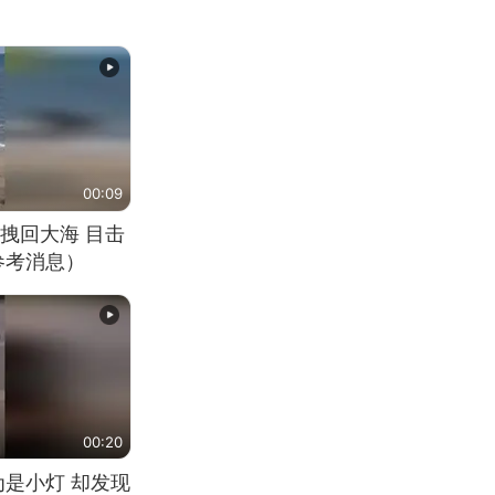
00:09
拽回大海 目击
参考消息）
00:20
为是小灯 却发现