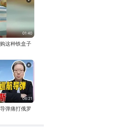
01:40
购这种铁盒子
06:21
导弹痛打俄罗