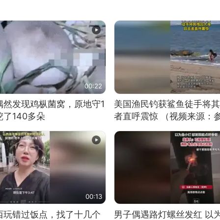
00:22
偶然发现鸡枞菌窝，原地守1
美国渔民钓获鲨鱼徒手将其
了140多朵
者直呼震惊 （视频来源：
00:13
西玩错过饭点，找了十几个
男子偶遇路灯螺丝发红 以