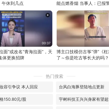
：午休到几点
能点燃香烟 当事人：已报
00:37
拉面”或改名“青海拉面”，天
博主口技模仿古筝“弹”《枉
集体更换招牌
了～你是吃古筝长大的吗？
位考级不带古筝的选手。”
日电讯）
热门搜索
妆容引争议 本人回应
台风白海豚登陆地点更新
150.80元/股
宇树科技王兴兴身家有望超2