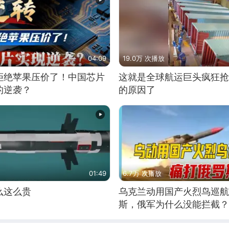
04:09
19.0万 次播放
拒绝苹果压价了！中国芯片
这就是全球航运巨头疯狂抢
的逆袭？
的原因了
01:49
6.7万 次播放
么这么贵
乌克兰动用国产火烈鸟巡航
斯，俄军为什么没能拦截？