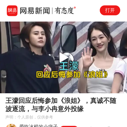
打开
Play
00:00
01:31
En
王濛回应后悔参加《浪姐》，真诚不随
fu
波逐流，与李小冉意外投缘
声明：个人原创，仅供参考
爱吃冰棍的小痞子