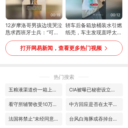
00:19
00:12
12岁摩洛哥男孩边境哭泣
轿车后备箱放桶装水引燃
恳求西班牙士兵：“可不
纸壳，车主发现直呼太危
可以不要把我遣返回国”
险，“拍出来让大家都避
免这个危险”
打开网易新闻，查看更多热门视频
热门搜索
五粮液渠道价一箱上涨近百元
CIA被曝已秘密设立古巴工作组
看守所辅警收受10万获刑1年
中方回应是否在太平洋海底开采稀土
法国将禁止“未经同意的电话营销”
台风白海豚或吞掉台风鲸鱼