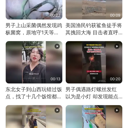
00:22
00:09
男子上山采菌偶然发现鸡
美国渔民钓获鲨鱼徒手将
枞菌窝，原地守1天等它
其拽回大海 目击者直呼
长大：挖了140多朵
震惊 （视频来源：参考
消息）
00:13
00:20
东北女子到山西玩错过饭
男子偶遇路灯螺丝发红
点，找了十几个饭馆都没
以为是小灯 却发现能点
开门：午休到几点
燃香烟 当事人：已报警
处理