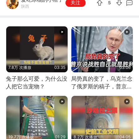
关注
5
陕西
7.8万 次播放
03:35
03:06
兔子那么可爱，为什么没
局势真的变了，乌克兰念
人把它当宠物？
了俄罗斯的稿子，普京说
战胜自己就是胜利
19.7万 次播放
01:29
8.2万 次播放
04:05