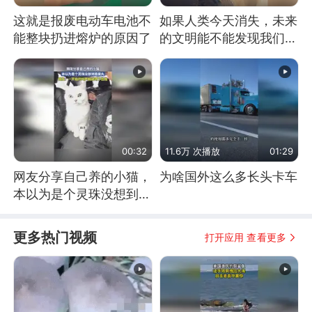
这就是报废电动车电池不
如果人类今天消失，未来
能整块扔进熔炉的原因了
的文明能不能发现我们存
在过？
00:32
11.6万 次播放
01:29
网友分享自己养的小猫，
为啥国外这么多长头卡车
本以为是个灵珠没想到是
魔丸
更多热门视频
打开应用 查看更多