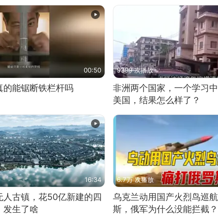
00:50
9399 次播放
真的能锯断铁栏杆吗
非洲两个国家，一个学习中
美国，结果怎么样了？
16:34
6.7万 次播放
无人古镇，花50亿新建的四
乌克兰动用国产火烈鸟巡航
，发生了啥
斯，俄军为什么没能拦截？