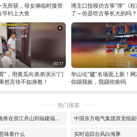
一无所获，母女俩临时接管
博主口技模仿古筝“弹”《枉
鱼竿钓上大鱼
了～你是吃古筝长大的吗？
位考级不带古筝的选手。”
日电讯）
00:17
育”，用黄瓜向弟弟演示“门
华山论“毽”名场面上新！
：果然言传不如身教！
你踢我捡，我踢你捡吗
热门搜索
预计“白海豚”明晚将在浙江舟山到福建福鼎一带沿海登陆
毒意味着什么
实时追踪台风白海豚