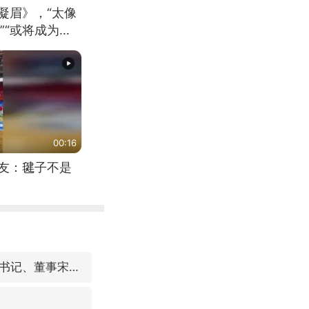
凝眉》，“太像
”“或将成为首
（来源：新华每
00:16
网友：毽子不是
中国东方电气集团原党组副书记、董事宋致远被查