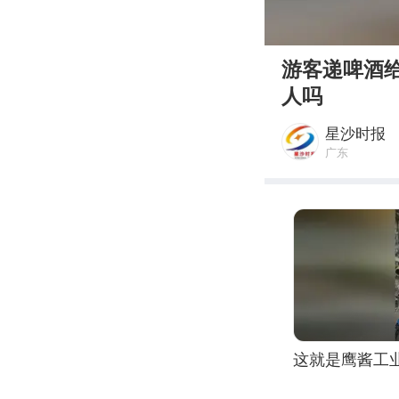
00:00
游客递啤酒
人吗
星沙时报
广东
这就是鹰酱工