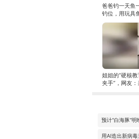
爸爸钓一天鱼
钓位，用玩具
姐姐的“硬核教
夹手”，网友
用AI造出新病