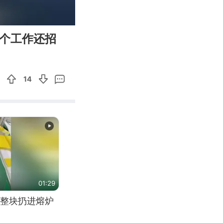
00:19
Enter
这个工作还招
fullscreen
14
01:29
整块扔进熔炉