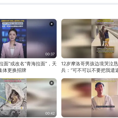
00:37
拉面”或改名“青海拉面”，天
12岁摩洛哥男孩边境哭泣
集体更换招牌
兵：“可不可以不要把我遣返
00:42