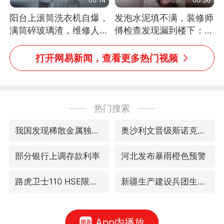
阳台上滚筒洗衣机自爆，
发泡水泥填不满，装修师
满筒碎玻璃渣，维修人员
傅检查发现漏到楼下：出
称是人为原因，从未见过
风口未延伸到外墙
洗衣机自爆
打开网易新闻，查看更多热门视频
热门搜索
我国发现稀散金属独立新矿物——乌斯河锗矿
奥沙利文晋级斯诺克中国公开赛16强
部分银行上调存款利率
河北发布暴雨橙色预警
路虎卫士110 HSE限时降价
新疆生产建设兵团生态环境局原局长被查
App内播放