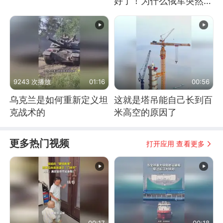
好了！为什么俄军突然强
硬起来了？
9243 次播放
01:16
00:56
乌克兰是如何重新定义坦
这就是塔吊能自己长到百
克战术的
米高空的原因了
更多热门视频
打开应用 查看更多
00:17
00:18