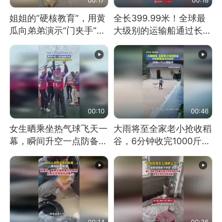
姐姐的“硬核教育”，用黄
全长399.99米！全球最
瓜向弟弟演示“门夹手”，
大级别的运输船通过长江
网友：果然言传不如身
大桥这一幕，太震撼了！
教！
00:10
00:46
女生晒乘坐热气球飞天一
大雨将至全家老小抢收稻
幕，瞬间升空一点防备都
谷，6分钟收完1000斤，
没有
没有一个人掉链子
00:14
00:36