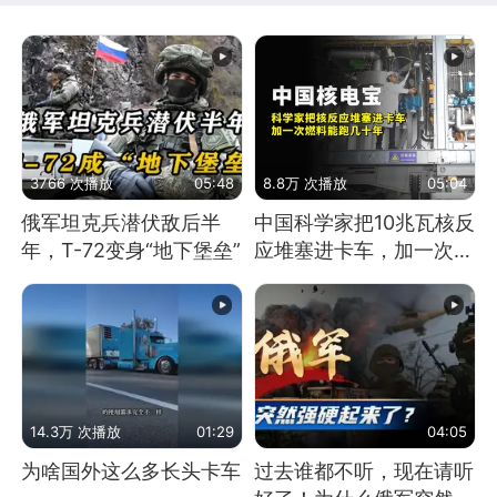
3766 次播放
05:48
8.8万 次播放
05:04
俄军坦克兵潜伏敌后半
中国科学家把10兆瓦核反
年，T-72变身“地下堡垒”
应堆塞进卡车，加一次燃
料能跑几十年
14.3万 次播放
01:29
04:05
为啥国外这么多长头卡车
过去谁都不听，现在请听