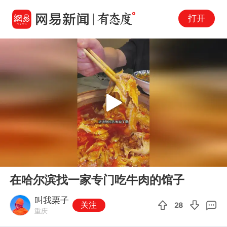
打开
Play
00:00
03:18
En
在哈尔滨找一家专门吃牛肉的馆子
fu
叫我栗子
关注
28
重庆