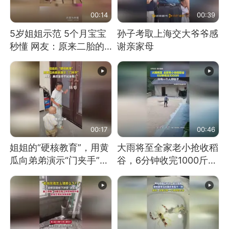
00:14
00:39
5岁姐姐示范 5个月宝宝
孙子考取上海交大爷爷感
秒懂 网友：原来二胎的
谢亲家母
快乐长这样
00:17
00:46
姐姐的“硬核教育”，用黄
大雨将至全家老小抢收稻
瓜向弟弟演示“门夹手”，
谷，6分钟收完1000斤，
网友：果然言传不如身
没有一个人掉链子
教！