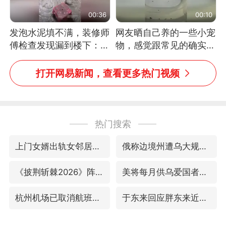
00:36
00:10
发泡水泥填不满，装修师
网友晒自己养的一些小宠
傅检查发现漏到楼下：出
物，感觉跟常见的确实有
风口未延伸到外墙
些不一样
打开网易新闻，查看更多热门视频
热门搜索
上门女婿出轨女邻居多年被判重婚罪
俄称边境州遭乌大规模袭击已致13伤
《披荆斩棘2026》阵容官宣
美将每月供乌爱国者拦截导弹
杭州机场已取消航班388架次
于东来回应胖东来近25年老店年底关闭