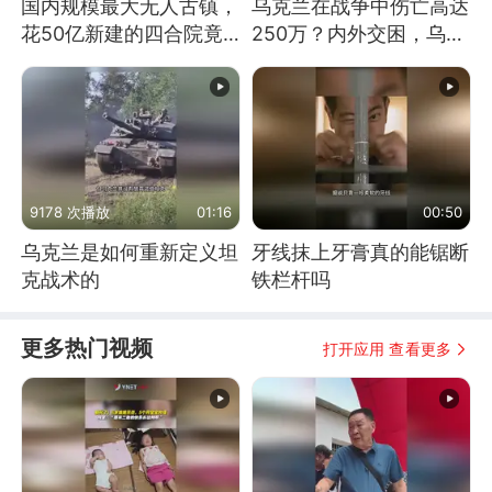
国内规模最大无人古镇，
乌克兰在战争中伤亡高达
花50亿新建的四合院竟
250万？内外交困，乌克
没人住，发生了啥
兰这下真没人了！
9178 次播放
01:16
00:50
乌克兰是如何重新定义坦
牙线抹上牙膏真的能锯断
克战术的
铁栏杆吗
更多热门视频
打开应用 查看更多