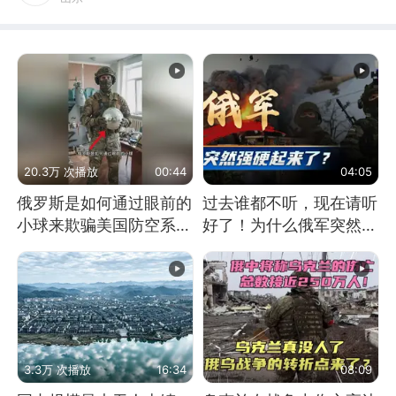
20.3万 次播放
00:44
04:05
俄罗斯是如何通过眼前的
过去谁都不听，现在请听
小球来欺骗美国防空系统
好了！为什么俄军突然强
的
硬起来了？
3.3万 次播放
16:34
08:09