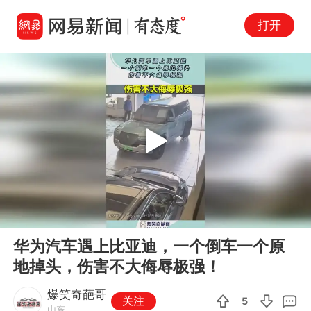
打开
Play
00:00
00:11
En
华为汽车遇上比亚迪，一个倒车一个原
fu
地掉头，伤害不大侮辱极强！
爆笑奇葩哥
关注
5
山东