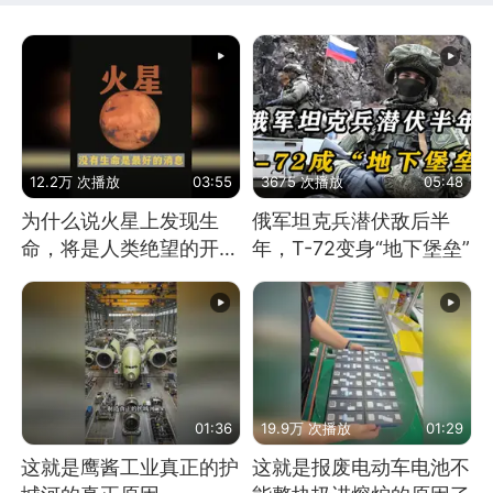
12.2万 次播放
03:55
3675 次播放
05:48
为什么说火星上发现生
俄军坦克兵潜伏敌后半
命，将是人类绝望的开
年，T-72变身“地下堡垒”
始？
01:36
19.9万 次播放
01:29
这就是鹰酱工业真正的护
这就是报废电动车电池不