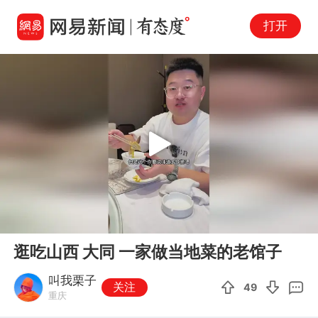
打开
Play
00:00
05:56
En
逛吃山西 大同 一家做当地菜的老馆子
fu
叫我栗子
关注
49
重庆