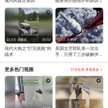
城河的真正原因
能整块扔进熔炉的原因了
22.6万 次播放
00:52
11.8万 次播放
09:47
现代火炮之“打完就跑”的
美国太空部队第一次出
战术
手，只用了三步破解伊朗
防空
更多热门视频
打开应用 查看更多
01:05
00:19