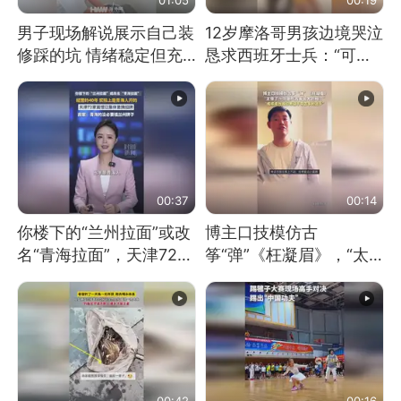
男子现场解说展示自己装
12岁摩洛哥男孩边境哭泣
修踩的坑 情绪稳定但充
恳求西班牙士兵：“可不
满无奈 每处都有精心设
可以不要把我遣返回国”
计 但每处都有瑕疵 网
友：一开始我没笑 但看
到洗手盆我没绷住
00:37
00:14
你楼下的“兰州拉面”或改
博主口技模仿古
名“青海拉面”，天津72家
筝“弹”《枉凝眉》，“太
面馆已集体更换招牌
像了～你是吃古筝长大的
吗？”“或将成为首位考级
不带古筝的选手。”（来
源：新华每日电讯）
00:42
00:16