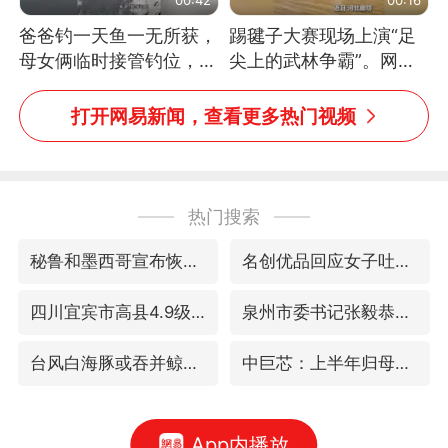
爸爸钓一天鱼一无所获，
踢毽子大赛现场上演“足
母女俩临时接管钓位，用
尖上的武林争霸”。网
玩具鱼竿钓上大鱼
友：这哪是踢毽子，分明
是武侠片现场！#睡个好
打开网易新闻，查看更多热门视频
觉
热门搜索
秘鲁和墨西哥宣布恢复外交关系
名创优品回应女子吐槽内裤质量差
四川宜宾市高县4.9级地震致1人死亡
泉州市委书记张毅恭被查
台风白海豚或吞并鲸鱼 登陆地点更新
中巨芯：上半年归母净利润1405.77万元
App内播放