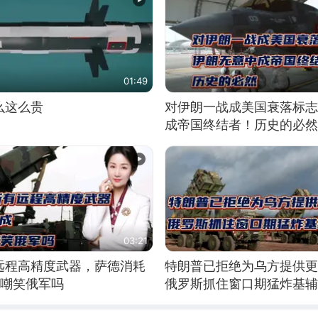
01:49
么这么贵
对伊朗一战成美国衰落标志
成帝国终结者！历史的必然
03:21
远程高精度武器，萨德消耗
特朗普已拒绝为乌方提供更
敢嘲笑俄军吗
俄罗斯抓住窗口期猛炸基辅