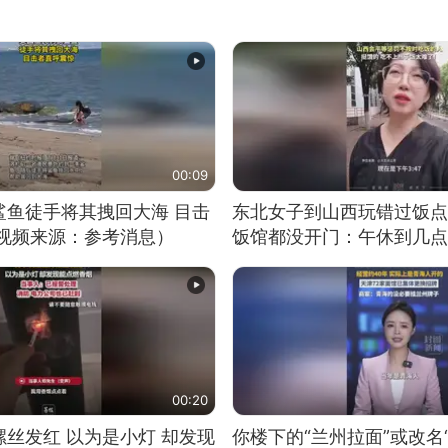
00:09
鲨鱼徒手将其拽回大海 目击
东北女子到山西玩错过饭点
（视频来源：参考消息）
饭馆都没开门：午休到几点
00:20
丝发红 以为是小灯 却发现
你楼下的“兰州拉面”或改名