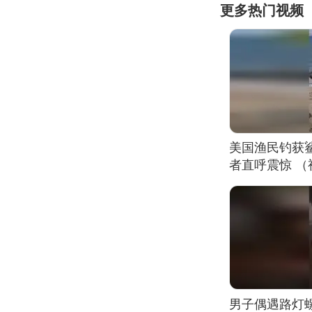
更多热门视频
美国渔民钓获
者直呼震惊 
男子偶遇路灯螺