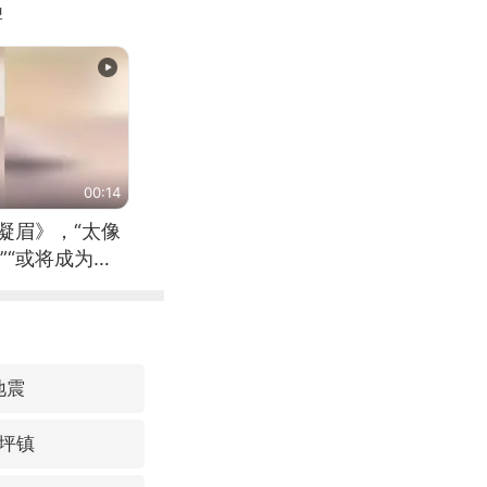
牌
00:14
凝眉》，“太像
”“或将成为首
（来源：新华每
地震
坪镇