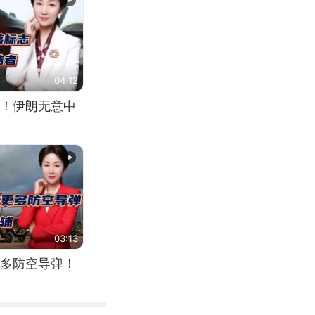
04:12
！伊朗无意中
03:13
多防空导弹！