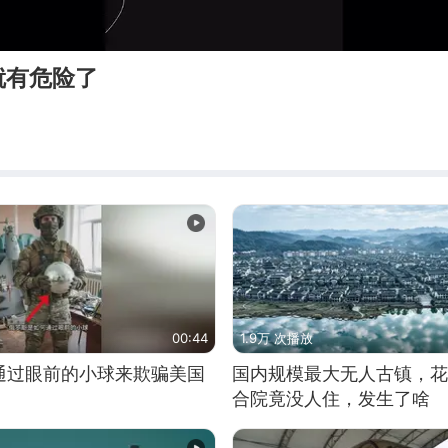
就有危险了
00:44
1.9万 次播放
通过眼前的小球来欺骗美国
国内规模最大无人古镇，花
合院竟没人住，发生了啥