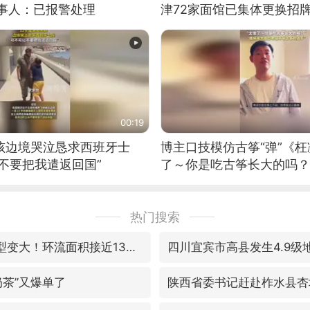
当事人：已报警处理
津72家面馆已集体更换招
00:19
男孩边境哭泣恳求西班牙士
博主口技模仿古筝“弹”《枉
不要把我遣返回国”
了～你是吃古筝长大的吗？
位考级不带古筝的选手。”
日电讯）
热门搜索
台风“白海豚”体型变大！环流面积接近13个浙江那么大
四川宜宾市高县发生4.9级
奶茶”又爆单了
陕西省委书记赶赴柞水县杏