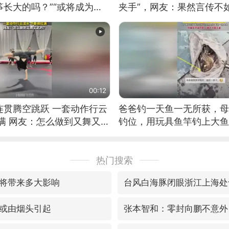
长大的吗？”“或将成为首
夹手”，网友：果然言传不
筝的选手。”（来源：新华每
00:12
连贯腾空跳跃 一套动作行云
爸爸钓一天鱼一无所获，母
满 网友：怎么做到又舞又武
钓位，用玩具鱼竿钓上大鱼
热门搜索
将带来多大影响
台风白海豚闭眼浙江上海处
或由烟头引起
张本智和：零封向鹏不意外