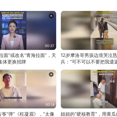
00:37
拉面”或改名“青海拉面”，天
12岁摩洛哥男孩边境哭泣
集体更换招牌
兵：“可不可以不要把我遣返
00:14
筝“弹”《枉凝眉》，“太像
姐姐的“硬核教育”，用黄瓜