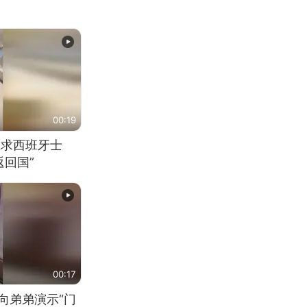
00:19
恳求西班牙士
回国”
00:17
向弟弟演示“门