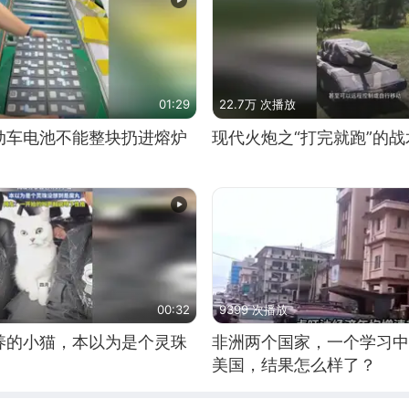
01:29
22.7万 次播放
动车电池不能整块扔进熔炉
现代火炮之“打完就跑”的战
00:32
9399 次播放
养的小猫，本以为是个灵珠
非洲两个国家，一个学习中
美国，结果怎么样了？