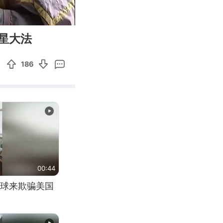
05:34
Enter
星大法
fullscreen
186
00:44
球来欺骗美国