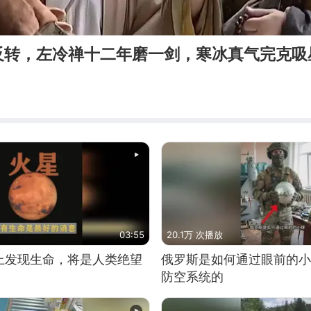
反转，左冷禅十二年磨一剑，寒冰真气完克吸
03:55
20.1万 次播放
上发现生命，将是人类绝望
俄罗斯是如何通过眼前的小
防空系统的