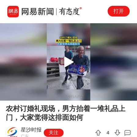
打开
Play
00:00
00:49
En
农村订婚礼现场，男方抬着一堆礼品上
fu
门，大家觉得这排面如何
星沙时报
关注
4
广东