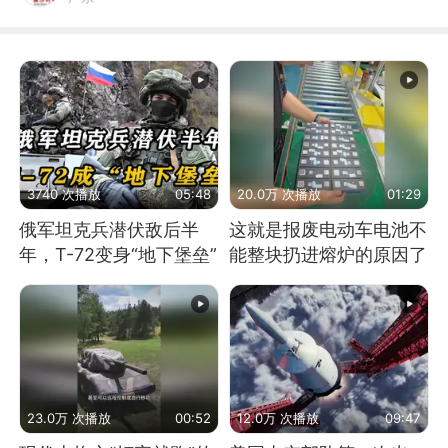
3740 次播放
05:48
20.0万 次播放
01:29
俄军坦克兵潜伏敌后半
这就是报废电动车电池不
年，T-72变身“地下堡垒”
能整块扔进熔炉的原因了
23.0万 次播放
00:52
12.0万 次播放
09:47