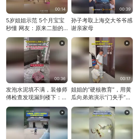
00:14
00:39
5岁姐姐示范 5个月宝宝
孙子考取上海交大爷爷感
秒懂 网友：原来二胎的
谢亲家母
快乐长这样
00:36
00:17
发泡水泥填不满，装修师
姐姐的“硬核教育”，用黄
傅检查发现漏到楼下：出
瓜向弟弟演示“门夹手”，
风口未延伸到外墙
网友：果然言传不如身
教！