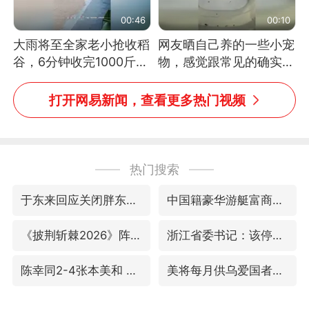
00:46
00:10
大雨将至全家老小抢收稻
网友晒自己养的一些小宠
谷，6分钟收完1000斤，
物，感觉跟常见的确实有
没有一个人掉链子
些不一样
打开网易新闻，查看更多热门视频
热门搜索
于东来回应关闭胖东来生活广场店
中国籍豪华游艇富商之子在泰国被杀
《披荆斩棘2026》阵容官宣
浙江省委书记：该停下的坚决停下来
陈幸同2-4张本美和 无缘冠军
美将每月供乌爱国者拦截导弹