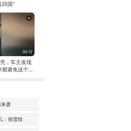
回国”
00:12
壳，车主发现
家都避免这个危
雨来袭
女儿：很震惊