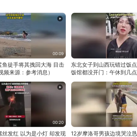
00:09
鲨鱼徒手将其拽回大海 目击
东北女子到山西玩错过饭点
（视频来源：参考消息）
饭馆都没开门：午休到几点
00:20
丝发红 以为是小灯 却发现
12岁摩洛哥男孩边境哭泣