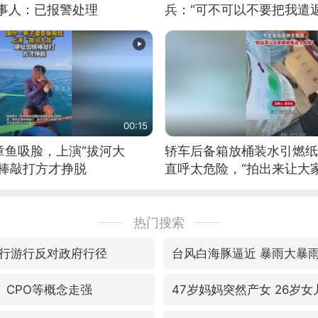
当事人：已报警处理
兵：“可不可以不要把我遣返
00:15
章鱼吸脸，上演“拔河大
轿车后备箱放桶装水引燃纸
铁棒敲打方才挣脱
直呼太危险，“拍出来让大
险”
热门搜索
行游行反对政府行径
台风白海豚逼近 暴雨大暴
、CPO等概念走强
47岁妈妈突然产女 26岁