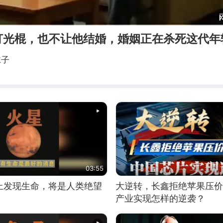
打光棍，也不让他结婚，婚姻正在杀死这代年
沫子
03:55
上发现生命，将是人类绝望
大逆转，长鑫拒绝苹果压价
产业实现怎样的逆袭？