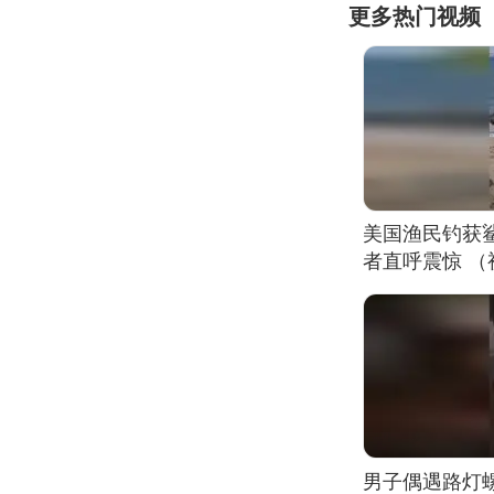
更多热门视频
美国渔民钓获
者直呼震惊 
男子偶遇路灯螺