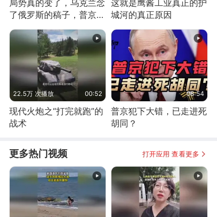
局势真的变了，乌克兰念
这就是鹰酱工业真正的护
了俄罗斯的稿子，普京说
城河的真正原因
战胜自己就是胜利
22.5万 次播放
00:52
08:54
现代火炮之“打完就跑”的
普京犯下大错，已走进死
战术
胡同？
更多热门视频
打开应用 查看更多