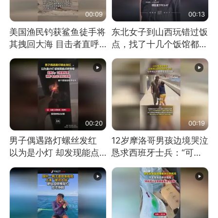
00:09
00:13
美国渔民钓获鲨鱼徒手将
东北女子到山西玩错过饭
其拽回大海 目击者直呼
点，找了十几个饭馆都没
震惊 （视频来源：参考
开门：午休到几点
消息）
00:20
00:19
男子偶遇路灯螺丝发红
12岁摩洛哥男孩边境哭泣
以为是小灯 却发现能点
恳求西班牙士兵：“可不
燃香烟 当事人：已报警
可以不要把我遣返回国”
处理