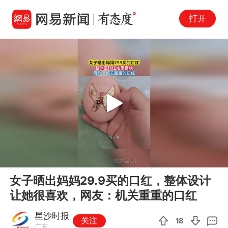
打开
Play
00:00
00:12
En
女子晒出妈妈29.9买的口红，整体设计
fu
让她很喜欢，网友：机关重重的口红
星沙时报
关注
18
广东