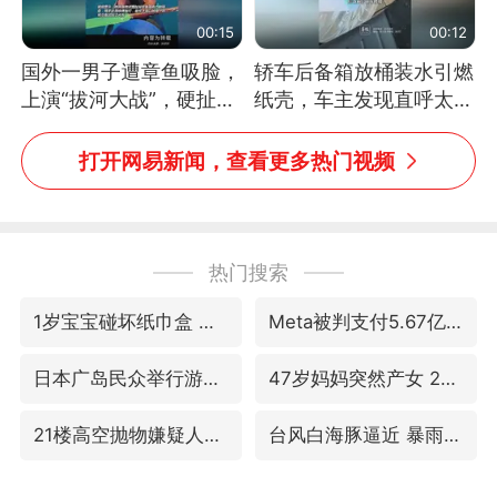
00:15
00:12
国外一男子遭章鱼吸脸，
轿车后备箱放桶装水引燃
上演“拔河大战”，硬扯加
纸壳，车主发现直呼太危
铁棒敲打方才挣脱
险，“拍出来让大家都避
免这个危险”
打开网易新闻，查看更多热门视频
热门搜索
1岁宝宝碰坏纸巾盒 宝妈被索赔924元
Meta被判支付5.67亿美元
日本广岛民众举行游行反对政府行径
47岁妈妈突然产女 26岁女儿：很震惊
21楼高空抛物嫌疑人被拘留
台风白海豚逼近 暴雨大暴雨来袭