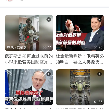
19.9万 次播放
00:44
04:26
俄罗斯是如何通过眼前的
杜金最新判断：俄精英必
小球来欺骗美国防空系统
须明白，要么人类毁灭，
的
要么俄毁灭
03:06
01:36