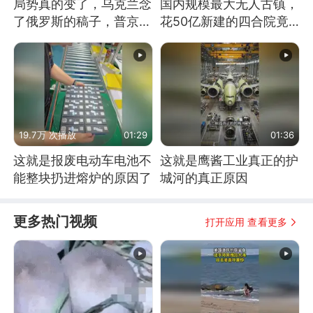
局势真的变了，乌克兰念
国内规模最大无人古镇，
了俄罗斯的稿子，普京说
花50亿新建的四合院竟
战胜自己就是胜利
没人住，发生了啥
19.7万 次播放
01:29
01:36
这就是报废电动车电池不
这就是鹰酱工业真正的护
能整块扔进熔炉的原因了
城河的真正原因
更多热门视频
打开应用 查看更多