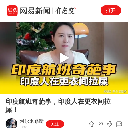
打开
Play
00:00
01:45
En
印度航班奇葩事，印度人在更衣间拉
fu
屎！
阿尔米修斯
关注
23
山东