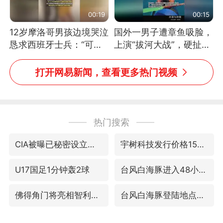
00:19
00:15
12岁摩洛哥男孩边境哭泣
国外一男子遭章鱼吸脸，
恳求西班牙士兵：“可不
上演“拔河大战”，硬扯加
可以不要把我遣返回国”
铁棒敲打方才挣脱
打开网易新闻，查看更多热门视频
热门搜索
CIA被曝已秘密设立古巴工作组
宇树科技发行价格150.80元/股
U17国足1分钟轰2球
台风白海豚进入48小时警戒线
佛得角门将亮相智利俱乐部主场
台风白海豚登陆地点更新