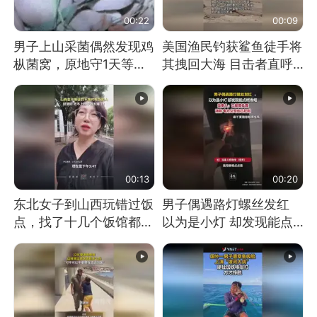
00:22
00:09
男子上山采菌偶然发现鸡
美国渔民钓获鲨鱼徒手将
枞菌窝，原地守1天等它
其拽回大海 目击者直呼
长大：挖了140多朵
震惊 （视频来源：参考
消息）
00:13
00:20
东北女子到山西玩错过饭
男子偶遇路灯螺丝发红
点，找了十几个饭馆都没
以为是小灯 却发现能点
开门：午休到几点
燃香烟 当事人：已报警
处理