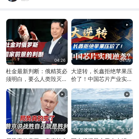
04:26
04:09
杜金最新判断：俄精英必
大逆转，长鑫拒绝苹果压
须明白，要么人类毁灭，
价了！中国芯片产业实现
要么俄毁灭
怎样的逆袭？
03:06
1.7万 次播放
16:34