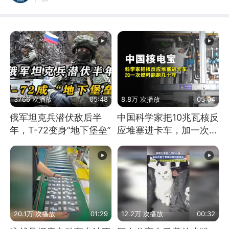
3766 次播放
05:48
8.8万 次播放
05:04
俄军坦克兵潜伏敌后半
中国科学家把10兆瓦核反
年，T-72变身“地下堡垒”
应堆塞进卡车，加一次燃
料能跑几十年
20.1万 次播放
01:29
12.2万 次播放
00:32