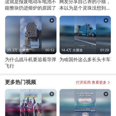
这就是报废电动车电池不
网友分享自己养的小猫，
能整块扔进熔炉的原因了
本以为是个灵珠没想到是
魔丸
25.3万 次播放
00:52
14.4万 次播放
01:29
为什么战斗机要追着导弹
为啥国外这么多长头卡车
飞行
更多热门视频
打开应用 查看更多