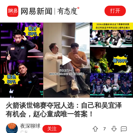
打开
Play
00:00
00:44
En
火箭谈世锦赛夺冠人选：自己和吴宜泽
fu
有机会，赵心童成唯一答案！
夜深聊球
关注
7
广东