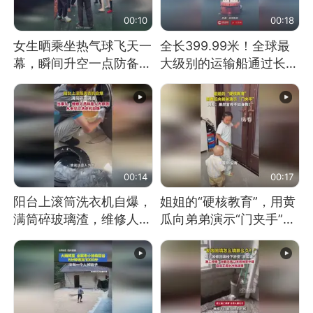
00:10
00:18
女生晒乘坐热气球飞天一
全长399.99米！全球最
幕，瞬间升空一点防备都
大级别的运输船通过长江
没有
大桥这一幕，太震撼了！
00:14
00:17
阳台上滚筒洗衣机自爆，
姐姐的“硬核教育”，用黄
满筒碎玻璃渣，维修人员
瓜向弟弟演示“门夹手”，
称是人为原因，从未见过
网友：果然言传不如身
洗衣机自爆
教！