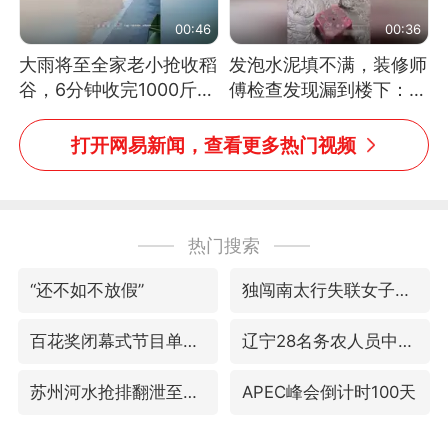
00:46
00:36
大雨将至全家老小抢收稻
发泡水泥填不满，装修师
谷，6分钟收完1000斤，
傅检查发现漏到楼下：出
没有一个人掉链子
风口未延伸到外墙
打开网易新闻，查看更多热门视频
热门搜索
“还不如不放假”
独闯南太行失联女子遗体已找到
百花奖闭幕式节目单正式揭晓
辽宁28名务农人员中暑死亡？官方辟谣
苏州河水抢排翻泄至黄浦江
APEC峰会倒计时100天