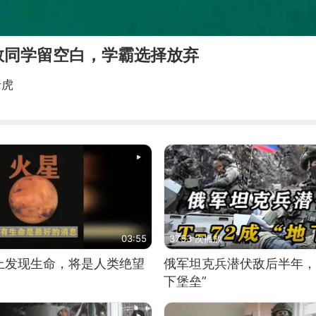
数同学留空白，学霸选择放弃
老虎
03:55
3753 次播放
上发现生命，将是人类绝望
俄军坦克兵潜伏敌后半年，T
下堡垒”