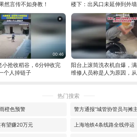
：果然言传不如身教！
楼下：出风口未延伸到外墙
00:46
老小抢收稻谷，6分钟收完
阳台上滚筒洗衣机自爆，满
有一个人掉链子
维修人员称是人为原因，从
自爆
热门搜索
雨橙色预警
警方通报“城管协管员与摊主
签有望赚20万元
上海地铁4条线路全线停运