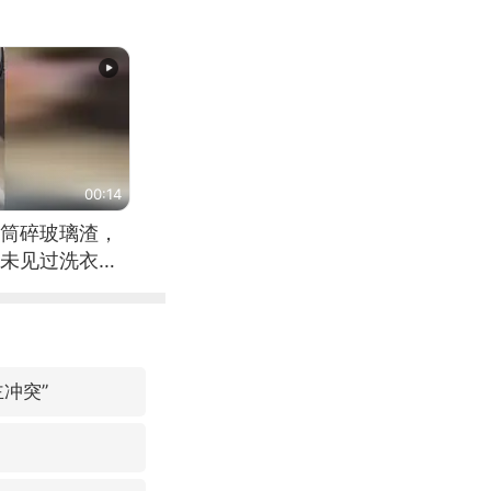
00:14
筒碎玻璃渣，
未见过洗衣机
冲突”