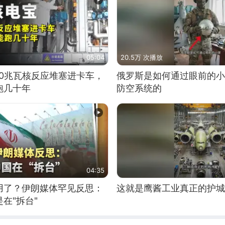
05:04
20.5万 次播放
10兆瓦核反应堆塞进卡车，
俄罗斯是如何通过眼前的小
跑几十年
防空系统的
04:35
用了？伊朗媒体罕见反思：
这就是鹰酱工业真正的护城
在"拆台"