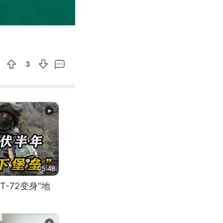
02:59
Enter
fullscreen
3
05:48
-72变身“地