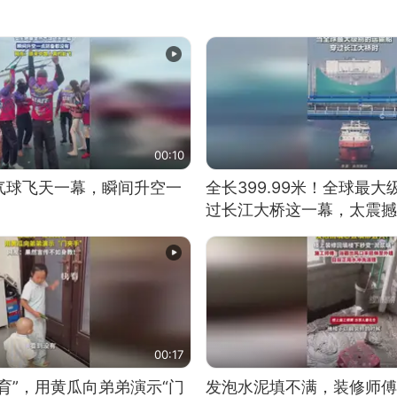
00:10
气球飞天一幕，瞬间升空一
全长399.99米！全球最
过长江大桥这一幕，太震撼
00:17
育”，用黄瓜向弟弟演示“门
发泡水泥填不满，装修师傅