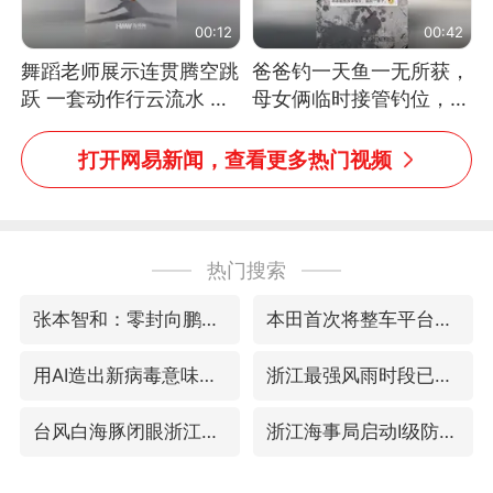
00:12
00:42
舞蹈老师展示连贯腾空跳
爸爸钓一天鱼一无所获，
跃 一套动作行云流水 节
母女俩临时接管钓位，用
奏感拉满 网友：怎么做
玩具鱼竿钓上大鱼
到又舞又武的？
打开网易新闻，查看更多热门视频
热门搜索
张本智和：零封向鹏不意外
本田首次将整车平台外包给印度企业
用AI造出新病毒意味着什么
浙江最强风雨时段已锁定
台风白海豚闭眼浙江上海处于危险半圆
浙江海事局启动Ⅰ级防台应急响应