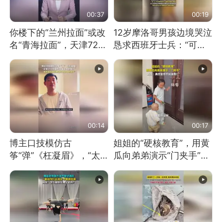
00:37
00:19
你楼下的“兰州拉面”或改
12岁摩洛哥男孩边境哭泣
名“青海拉面”，天津72家
恳求西班牙士兵：“可不
面馆已集体更换招牌
可以不要把我遣返回国”
00:14
00:17
博主口技模仿古
姐姐的“硬核教育”，用黄
筝“弹”《枉凝眉》，“太
瓜向弟弟演示“门夹手”，
像了～你是吃古筝长大的
网友：果然言传不如身
吗？”“或将成为首位考级
教！
不带古筝的选手。”（来
源：新华每日电讯）