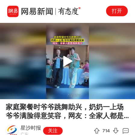
打开
Play
00:00
00:39
En
家庭聚餐时爷爷跳舞助兴，奶奶一上场
fu
爷爷满脸得意笑容，网友：全家人都是
跳舞高手
星沙时报
关注
714
广东