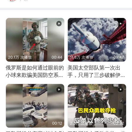
20.1万 次播放
00:44
11.8万 次播放
09:47
俄罗斯是如何通过眼前的
美国太空部队第一次出
小球来欺骗美国防空系统
手，只用了三步破解伊朗
的
防空
00:12
2.3万 次播放
02:32