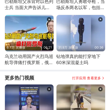
巴勒斯坦父亲背对以色列
巴勒斯坦人勇敢夺枪，当
士兵 当面大声告诉儿
场反杀两名以军，包括一
子：永远不要害怕他们！
名少校
6.7万 次播放
06:21
31.9万 次播放
00:36
乌克兰动用国产火烈鸟巡
钻地弹真的能打穿地下
航导弹痛打俄罗斯，俄军
60米深混凝土吗
为什么没能拦截？
更多热门视频
打开应用 查看更多