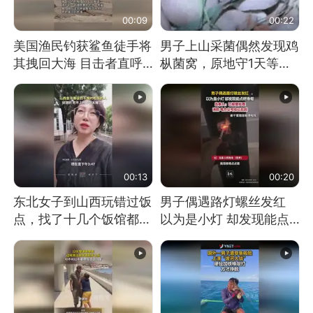
00:09
00:22
美国渔民钓获鲨鱼徒手将
男子上山采菌偶然发现鸡
其拽回大海 目击者直呼
枞菌窝，原地守1天等它
震惊 （视频来源：参考
长大：挖了140多朵
消息）
00:13
00:20
东北女子到山西玩错过饭
男子偶遇路灯螺丝发红
点，找了十几个饭馆都没
以为是小灯 却发现能点
开门：午休到几点
燃香烟 当事人：已报警
处理