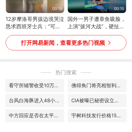
00:19
00:15
12岁摩洛哥男孩边境哭泣
国外一男子遭章鱼吸脸，
恳求西班牙士兵：“可不
上演“拔河大战”，硬扯加
可以不要把我遣返回国”
铁棒敲打方才挣脱
打开网易新闻，查看更多热门视频
热门搜索
看守所辅警收受10万获刑1年
佛得角门将亮相智利俱乐部主场
台风白海豚进入48小时警戒线
CIA被曝已秘密设立古巴工作组
中方回应是否在太平洋海底开采稀土
宇树科技发行价格150.80元/股