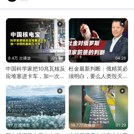
8.4万 次播放
05:04
04:26
中国科学家把10兆瓦核反
杜金最新判断：俄精英必
应堆塞进卡车，加一次燃
须明白，要么人类毁灭，
料能跑几十年
要么俄毁灭
1.7万 次播放
16:34
19.7万 次播放
01:29