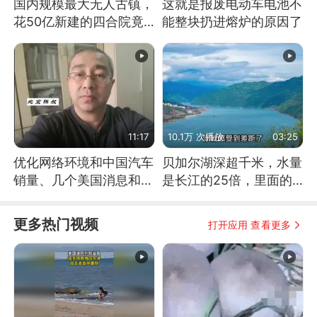
国内规模最大无人古镇，
这就是报废电动车电池不
花50亿新建的四合院竟
能整块扔进熔炉的原因了
没人住，发生了啥
11:17
10.1万 次播放
03:25
优化网络环境和中国汽车
贝加尔湖深超千米，水量
销量、几个美国消息和俄
是长江的25倍，里面的
乌战争进展
鱼究竟有多大？
更多热门视频
打开应用 查看更多