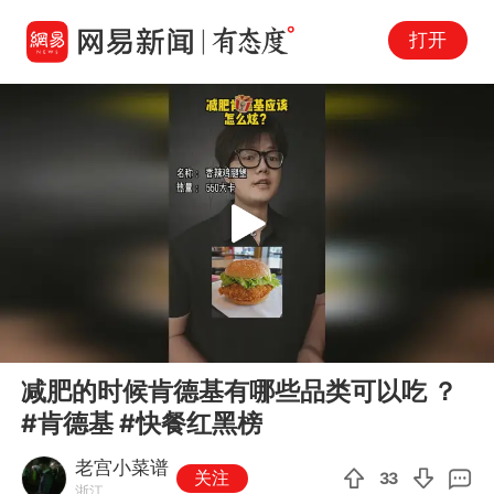
打开
Play
00:00
00:45
En
减肥的时候肯德基有哪些品类可以吃 ？
fu
#肯德基 #快餐红黑榜
老宫小菜谱
关注
33
浙江