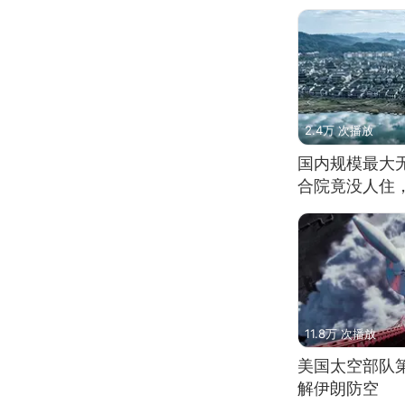
2.4万 次播放
国内规模最大
合院竟没人住
11.8万 次播放
美国太空部队
解伊朗防空