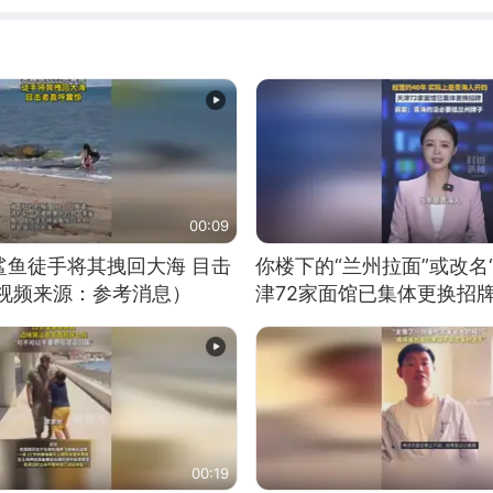
00:09
鲨鱼徒手将其拽回大海 目击
你楼下的“兰州拉面”或改名
（视频来源：参考消息）
津72家面馆已集体更换招
00:19