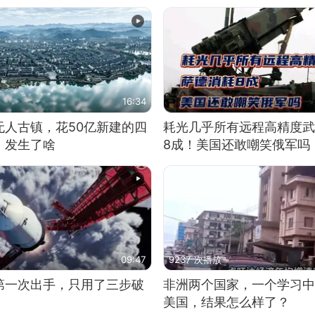
16:34
无人古镇，花50亿新建的四
耗光几乎所有远程高精度武
，发生了啥
8成！美国还敢嘲笑俄军吗
09:47
9237 次播放
第一次出手，只用了三步破
非洲两个国家，一个学习中
美国，结果怎么样了？