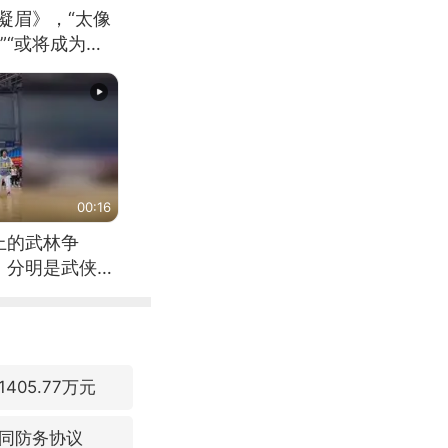
凝眉》，“太像
”“或将成为首
（来源：新华每
00:16
上的武林争
，分明是武侠片
05.77万元
同防务协议