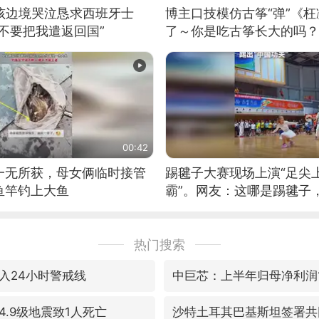
男孩边境哭泣恳求西班牙士
博主口技模仿古筝“弹”《枉
不要把我遣返回国”
了～你是吃古筝长大的吗？
位考级不带古筝的选手。”
日电讯）
00:42
一无所获，母女俩临时接管
踢毽子大赛现场上演“足尖
鱼竿钓上大鱼
霸”。网友：这哪是踢毽子
现场！#睡个好觉
热门搜索
入24小时警戒线
中巨芯：上半年归母净利润14
.9级地震致1人死亡
沙特土耳其巴基斯坦签署共