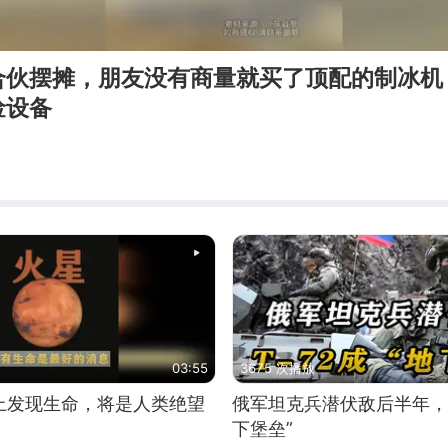
合伙摆摊，朋友没有商量就买了顶配的制冰机
捡设备
03:55
3675 次播放
上发现生命，将是人类绝望
俄军坦克兵潜伏敌后半年，T
下堡垒”