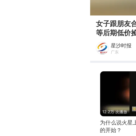
00:00
女子跟朋友
等后期低价
星沙时报
广东
12.2万 次播放
为什么说火星
的开始？