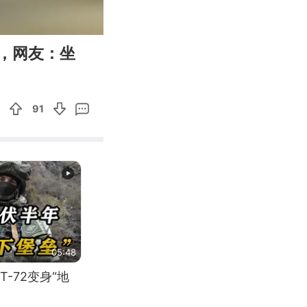
00:17
Enter
，网友：坐
fullscreen
91
05:48
-72变身“地