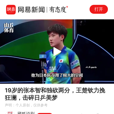
打开
Play
00:00
06:08
En
19岁的张本智和独砍两分，王楚钦力挽
fu
狂澜，击碎日乒美梦
声明：个人原创，仅供参考
藏狐说剧