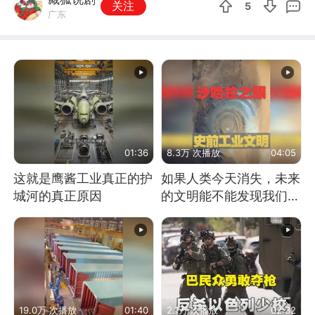
关注
5
广东
01:36
8.3万 次播放
04:05
这就是鹰酱工业真正的护
如果人类今天消失，未来
城河的真正原因
的文明能不能发现我们存
在过？
19.0万 次播放
01:40
2.1万 次播放
02:32