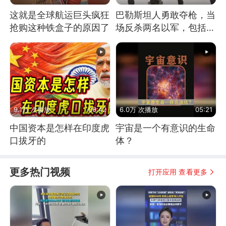
这就是全球航运巨头疯狂
巴勒斯坦人勇敢夺枪，当
抢购这种铁盒子的原因了
场反杀两名以军，包括一
名少校
9.1万 次播放
06:42
6.0万 次播放
05:21
中国资本是怎样在印度虎
宇宙是一个有意识的生命
口拔牙的
体？
更多热门视频
打开应用 查看更多