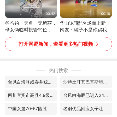
00:42
00:16
爸爸钓一天鱼一无所获，
华山论“毽”名场面上新！
母女俩临时接管钓位，用
网友：毽子不是你踢我
玩具鱼竿钓上大鱼
捡，我踢你捡吗
打开网易新闻，查看更多热门视频
热门搜索
台风白海豚或吞并鲸鱼 登陆地点更新
沙特土耳其巴基斯坦签署共同防务协议
四川宜宾市高县4.9级地震致1人死亡
台风白海豚已进入24小时警戒线
中国女篮70-67险胜尼日利亚女篮
名创优品回应女子吐槽内裤质量差