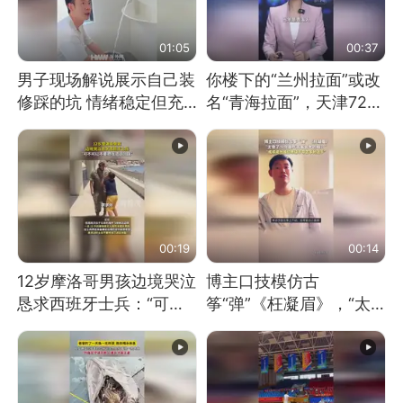
01:05
00:37
男子现场解说展示自己装
你楼下的“兰州拉面”或改
修踩的坑 情绪稳定但充
名“青海拉面”，天津72家
满无奈 每处都有精心设
面馆已集体更换招牌
计 但每处都有瑕疵 网
友：一开始我没笑 但看
到洗手盆我没绷住
00:19
00:14
12岁摩洛哥男孩边境哭泣
博主口技模仿古
恳求西班牙士兵：“可不
筝“弹”《枉凝眉》，“太
可以不要把我遣返回国”
像了～你是吃古筝长大的
吗？”“或将成为首位考级
不带古筝的选手。”（来
源：新华每日电讯）