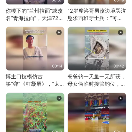
你楼下的“兰州拉面”或改
12岁摩洛哥男孩边境哭泣
名“青海拉面”，天津72家
恳求西班牙士兵：“可不
面馆已集体更换招牌
可以不要把我遣返回国”
00:14
00:42
博主口技模仿古
爸爸钓一天鱼一无所获，
筝“弹”《枉凝眉》，“太
母女俩临时接管钓位，用
像了～你是吃古筝长大的
玩具鱼竿钓上大鱼
吗？”“或将成为首位考级
不带古筝的选手。”（来
源：新华每日电讯）
00:12
00:16