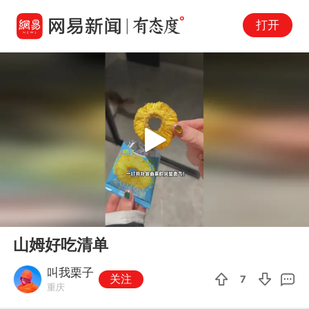
打开
Play
00:00
01:44
En
山姆好吃清单
fu
叫我栗子
关注
7
重庆