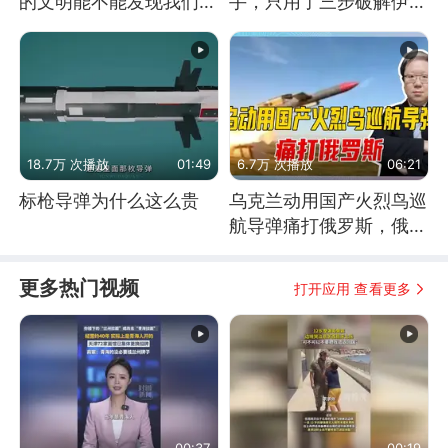
的文明能不能发现我们存
手，只用了三步破解伊朗
在过？
防空
18.7万 次播放
01:49
6.7万 次播放
06:21
标枪导弹为什么这么贵
乌克兰动用国产火烈鸟巡
航导弹痛打俄罗斯，俄军
为什么没能拦截？
更多热门视频
打开应用 查看更多
00:37
00:19