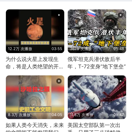
12.2万 次播放
03:55
3675 次播放
05:48
为什么说火星上发现生
俄军坦克兵潜伏敌后半
命，将是人类绝望的开
年，T-72变身“地下堡垒”
始？
8.3万 次播放
04:05
11.8万 次播放
09:47
如果人类今天消失，未来
美国太空部队第一次出