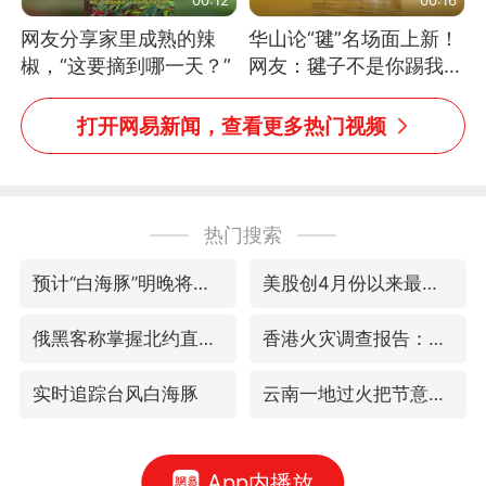
网友分享家里成熟的辣
华山论“毽”名场面上新！
椒，“这要摘到哪一天？”
网友：毽子不是你踢我
捡，我踢你捡吗
打开网易新闻，查看更多热门视频
热门搜索
预计“白海豚”明晚将在浙江舟山到福建福鼎一带沿海登陆
美股创4月份以来最大单周涨幅
俄黑客称掌握北约直接参与袭俄证据
香港火灾调查报告：大火或由烟头引起
实时追踪台风白海豚
云南一地过火把节意外灼伤16人
App内播放