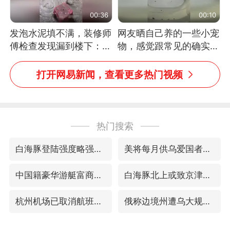
00:36
00:10
发泡水泥填不满，装修师
网友晒自己养的一些小宠
傅检查发现漏到楼下：出
物，感觉跟常见的确实有
风口未延伸到外墙
些不一样
打开网易新闻，查看更多热门视频
热门搜索
白海豚登陆强度略强于巴威
美将每月供乌爱国者拦截导弹
中国籍豪华游艇富商之子在泰国被杀
白海豚北上或致京津冀暴雨
杭州机场已取消航班388架次
俄称边境州遭乌大规模袭击已致13伤