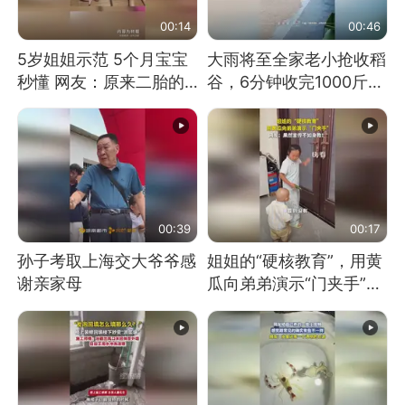
00:14
00:46
5岁姐姐示范 5个月宝宝
大雨将至全家老小抢收稻
秒懂 网友：原来二胎的
谷，6分钟收完1000斤，
快乐长这样
没有一个人掉链子
00:39
00:17
孙子考取上海交大爷爷感
姐姐的“硬核教育”，用黄
谢亲家母
瓜向弟弟演示“门夹手”，
网友：果然言传不如身
教！