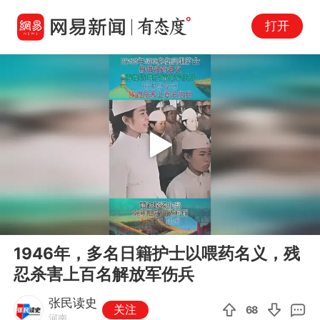
打开
Play
00:00
00:11
En
1946年，多名日籍护士以喂药名义，残
fu
忍杀害上百名解放军伤兵
张民读史
关注
68
河南