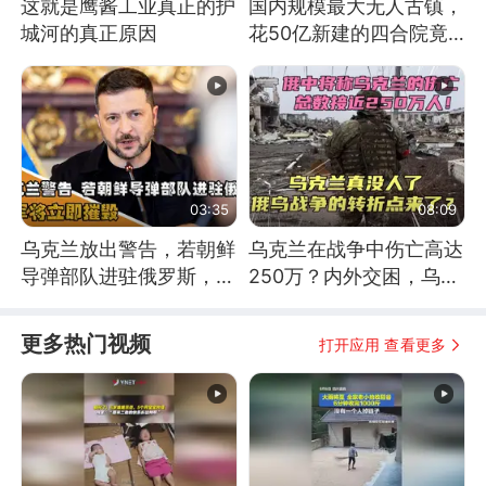
这就是鹰酱工业真正的护
国内规模最大无人古镇，
城河的真正原因
花50亿新建的四合院竟
没人住，发生了啥
03:35
08:09
乌克兰放出警告，若朝鲜
乌克兰在战争中伤亡高达
导弹部队进驻俄罗斯，乌
250万？内外交困，乌克
军将立即摧毁
兰这下真没人了！
更多热门视频
打开应用 查看更多