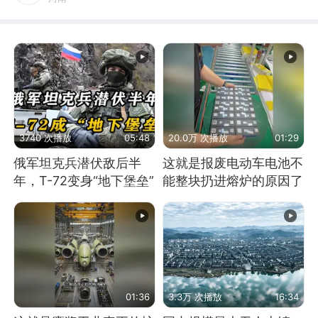
3740 次播放
05:48
20.0万 次播放
01:29
俄军坦克兵潜伏敌后半
这就是报废电动车电池不
年，T-72变身“地下堡垒”
能整块扔进熔炉的原因了
01:36
3.3万 次播放
16:34