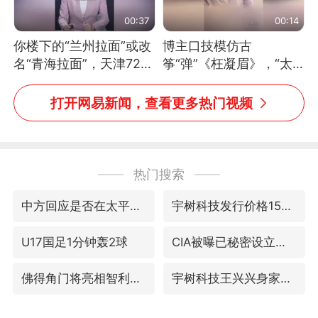
00:37
00:14
你楼下的“兰州拉面”或改
博主口技模仿古
名“青海拉面”，天津72家
筝“弹”《枉凝眉》，“太
面馆已集体更换招牌
像了～你是吃古筝长大的
吗？”“或将成为首位考级
打开网易新闻，查看更多热门视频
不带古筝的选手。”（来
源：新华每日电讯）
热门搜索
中方回应是否在太平洋海底开采稀土
宇树科技发行价格150.80元/股
U17国足1分钟轰2球
CIA被曝已秘密设立古巴工作组
佛得角门将亮相智利俱乐部主场
宇树科技王兴兴身家有望超200亿元