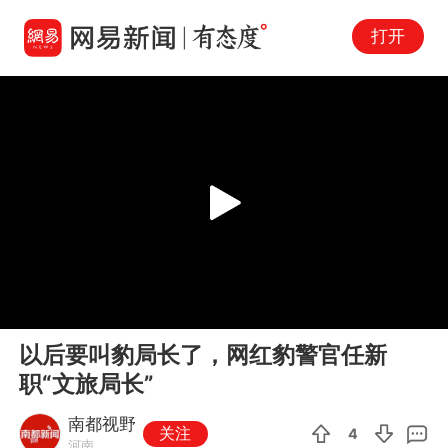
打开
Play
00:00
00:10
En
以后要叫豹局长了，网红豹警官任新
fu
职“文旅局长”
南都视野
关注
4
河南