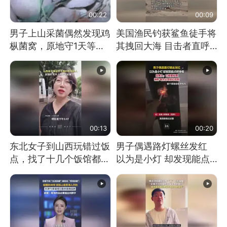
00:22
00:09
男子上山采菌偶然发现鸡
美国渔民钓获鲨鱼徒手将
枞菌窝，原地守1天等它
其拽回大海 目击者直呼
长大：挖了140多朵
震惊 （视频来源：参考
消息）
00:13
00:20
东北女子到山西玩错过饭
男子偶遇路灯螺丝发红
点，找了十几个饭馆都没
以为是小灯 却发现能点
开门：午休到几点
燃香烟 当事人：已报警
处理