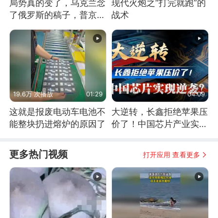
局势真的变了，乌克兰念
现代火炮之“打完就跑”的
了俄罗斯的稿子，普京说
战术
战胜自己就是胜利
19.6万 次播放
01:29
04:09
这就是报废电动车电池不
大逆转，长鑫拒绝苹果压
能整块扔进熔炉的原因了
价了！中国芯片产业实现
怎样的逆袭？
更多热门视频
打开应用 查看更多