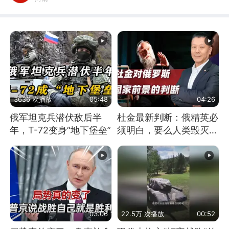
3636 次播放
05:48
04:26
俄军坦克兵潜伏敌后半
杜金最新判断：俄精英必
年，T-72变身“地下堡垒”
须明白，要么人类毁灭，
要么俄毁灭
03:06
22.5万 次播放
00:52