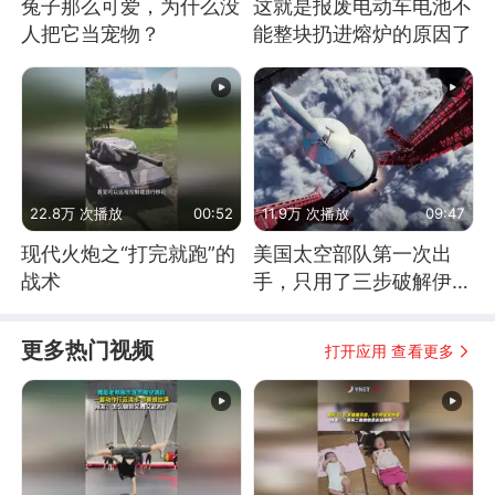
兔子那么可爱，为什么没
这就是报废电动车电池不
人把它当宠物？
能整块扔进熔炉的原因了
22.8万 次播放
00:52
11.9万 次播放
09:47
现代火炮之“打完就跑”的
美国太空部队第一次出
战术
手，只用了三步破解伊朗
防空
更多热门视频
打开应用 查看更多