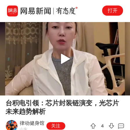
打开
Play
00:00
08:34
En
台积电引领：芯片封装链演变，光芯片
fu
未来趋势解析
律动健身馆
关注
4
山东