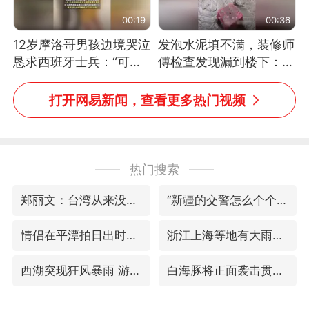
00:19
00:36
12岁摩洛哥男孩边境哭泣
发泡水泥填不满，装修师
恳求西班牙士兵：“可不
傅检查发现漏到楼下：出
可以不要把我遣返回国”
风口未延伸到外墙
打开网易新闻，查看更多热门视频
热门搜索
郑丽文：台湾从来没有“独立”过
“新疆的交警怎么个个像我妈”
情侣在平潭拍日出时坠崖致一死一伤
浙江上海等地有大雨或暴雨
西湖突现狂风暴雨 游客瞬间被浇透
白海豚将正面袭击贯穿浙江