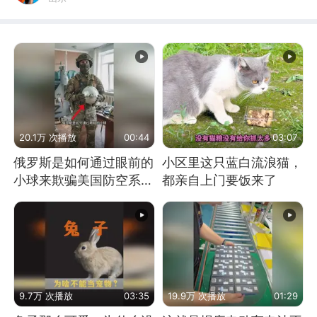
20.1万 次播放
00:44
03:07
俄罗斯是如何通过眼前的
小区里这只蓝白流浪猫，
小球来欺骗美国防空系统
都亲自上门要饭来了
的
9.7万 次播放
03:35
19.9万 次播放
01:29