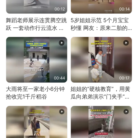
00:12
00:14
舞蹈老师展示连贯腾空跳
5岁姐姐示范 5个月宝宝
跃 一套动作行云流水 节
秒懂 网友：原来二胎的
奏感拉满 网友：怎么做
快乐长这样
到又舞又武的？
00:44
00:17
大雨将至一家老小6分钟
姐姐的“硬核教育”，用黄
抢收完1千斤稻谷
瓜向弟弟演示“门夹手”，
网友：果然言传不如身
教！