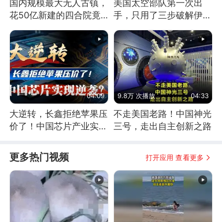
国内规模最大无人古镇，
美国太空部队第一次出
花50亿新建的四合院竟
手，只用了三步破解伊朗
没人住，发生了啥
防空
04:09
9.8万 次播放
04:33
大逆转，长鑫拒绝苹果压
不走美国老路！中国神光
价了！中国芯片产业实现
三号，走出自主创新之路
怎样的逆袭？
更多热门视频
打开应用 查看更多