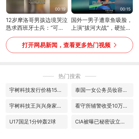
00:19
00:15
12岁摩洛哥男孩边境哭泣
国外一男子遭章鱼吸脸，
恳求西班牙士兵：“可不
上演“拔河大战”，硬扯加
可以不要把我遣返回国”
铁棒敲打方才挣脱
打开网易新闻，查看更多热门视频
热门搜索
宇树科技发行价格150.80元/股
泰国一女公务员妆容引争议 本人回应
宇树科技王兴兴身家有望超200亿元
看守所辅警收受10万获刑1年
U17国足1分钟轰2球
CIA被曝已秘密设立古巴工作组