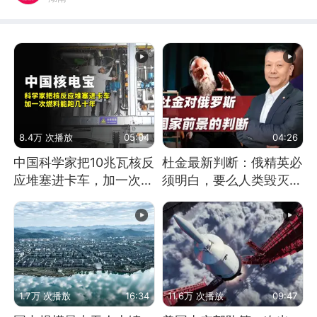
8.4万 次播放
05:04
04:26
中国科学家把10兆瓦核反
杜金最新判断：俄精英必
应堆塞进卡车，加一次燃
须明白，要么人类毁灭，
料能跑几十年
要么俄毁灭
1.7万 次播放
16:34
11.6万 次播放
09:47