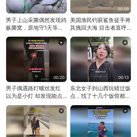
00:22
00:09
男子上山采菌偶然发现鸡
美国渔民钓获鲨鱼徒手将
枞菌窝，原地守1天等它
其拽回大海 目击者直呼
长大：挖了140多朵
震惊 （视频来源：参考
消息）
00:20
00:13
男子偶遇路灯螺丝发红
东北女子到山西玩错过饭
以为是小灯 却发现能点
点，找了十几个饭馆都没
燃香烟 当事人：已报警
开门：午休到几点
处理