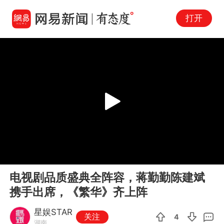
打开
Play
00:00
01:01
En
电视剧品质盛典全阵容，蒋勤勤陈建斌
fu
携手出席，《繁华》齐上阵
星娱STAR
关注
4
湖南